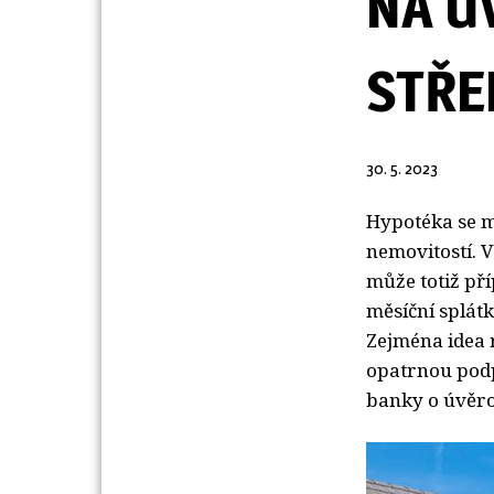
NA Ú
STŘE
30. 5. 2023
Hypotéka se mů
nemovitostí. 
může totiž př
měsíční splát
Zejména idea 
opatrnou podp
banky o úvěr