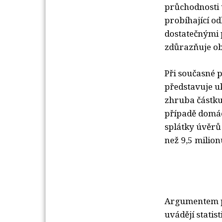
průchodnosti 
probíhající od
dostatečnými 
zdůrazňuje obc
Při současné 
představuje u
zhruba částku 
případě domácn
splátky úvěrů
než 9,5 milion
Argumentem pr
uvádějí statis