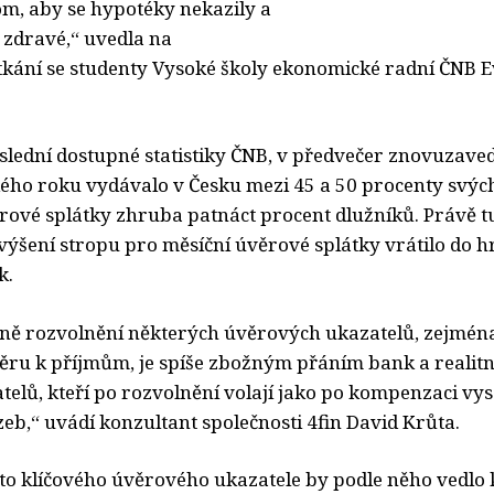
 tom, aby se hypotéky nekazily a
 zdravé,“ uvedla na
kání se studenty Vysoké školy ekonomické radní ČNB 
oslední dostupné statistiky ČNB, v předvečer znovuzave
ého roku vydávalo v Česku mezi 45 a 50 procenty svých
rové splátky zhruba patnáct procent dlužníků. Právě tu
výšení stropu pro měsíční úvěrové splátky vrátilo do h
k.
ně rozvolnění některých úvěrových ukazatelů, zejmén
ěru k příjmům, je spíše zbožným přáním bank a realitn
telů, kteří po rozvolnění volají jako po kompenzaci vy
eb,“ uvádí konzultant společnosti 4fin David Krůta.
to klíčového úvěrového ukazatele by podle něho vedlo k