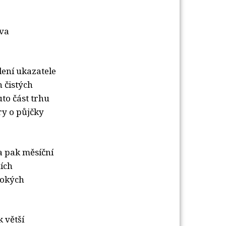
Eva
dení ukazatele
 čistých
to část trhu
ry o půjčky
a pak měsíční
ích
sokých
 větší