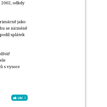
u 2002, odkdy
primárně jako
rhu se nicméně
podíl splátek
lštář
ele
ů s vysoce
1