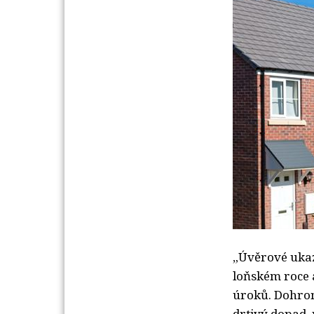
„Úvěrové ukaza
loňském roce a
úroků. Dohrom
drtivý dopad, 