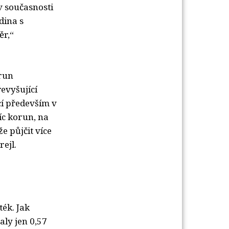
v současnosti
dina s
ěr,“
run
evyšující
cí především v
íc korun, na
 půjčit více
rejl.
ék. Jak
aly jen 0,57