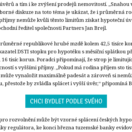
úvěrů a tím i ke zvýšení prodejů nemovitostí. „Snahou 
borné diskuze na toto téma je ukázat, že i průměrná ro
příjmy nemůže kvůli těmto limitům získat hypoteční úv
hodní ředitel společnosti Partners Jan Brejl.
průměrné republikové hrubé mzdě kolem 42,5 tisíce ko
kazatel DSTI stopku pro hypotéku s měsíční splátkou př
16 tisíc korun. Poradci připomínají, že strop je limitují
ostí s vyššími příjmy. „Pokud má rodina příjem sto tis
 může vynaložit maximálně padesát a zároveň si nemůže
u, přestože by zvládla splácet i vyšší úvěr,“ připomíná B
CHCI BYDLET PODLE SVÉHO
o rozvolnění může být vzorné splácení českých hypot
tiky regulátora, ke konci března tuzemské banky evidov