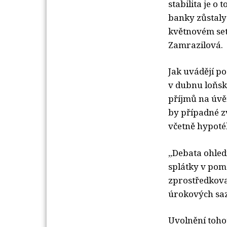
stabilita je o
banky zůstaly
květnovém set
Zamrazilová.
Jak uvádějí p
v dubnu loňsk
příjmů na úvě
by případné z
včetně hypoté
„Debata ohled
splátky v pom
zprostředkova
úrokových saz
Uvolnění toho