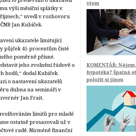
všem
ímu výši měsíční splátky v
příjmech,“ uvedl v rozhovoru
 ČNB Jan Kubíček.
vení ukazatele limitující
ky půjček 45 procentům čisté
 něho poměrně přísné.
dstavit jeho zvolnění řádově o
KOMENTÁŘ: Nájem,
hypotéka? Špatná ot
ch bodů,“ dodal Kubíček.
položit si jinou
uzi o nastavení ukazatelů
věru dubna na semináři v
uvernér Jan Frait.
uvolňováním limitů pro mladé
 jsme ostatně prosazovali už v
čtové radě. Nicméně finanční