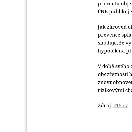
procenta obje
ČNB publikuje t
Jak zároveň e
prevence splá
shoduje, že v
hypoték na pří
V době svého 
obezřetnosti 
znovuobnoveny
rizikovými ch
Zdroj:
E15.cz