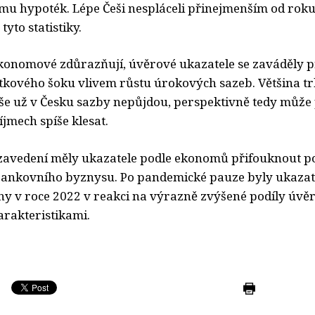
mu hypoték. Lépe Češi nespláceli přinejmenším od rok
yto statistiky.
konomové zdůrazňují, úvěrové ukazatele se zaváděly 
tkového šoku vlivem růstu úrokových sazeb. Většina t
ýše už v Česku sazby nepůjdou, perspektivně tedy může 
jmech spíše klesat.
zavedení měly ukazatele podle ekonomů přifouknout po
bankovního byznysu. Po pandemické pauze byly ukazat
 v roce 2022 v reakci na výrazně zvýšené podíly úvěr
arakteristikami.