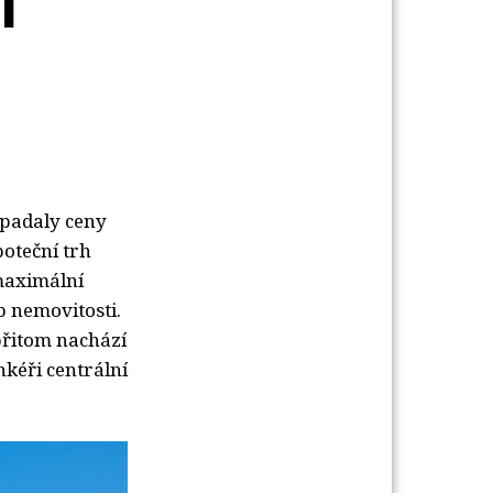
T
 padaly ceny
poteční trh
 maximální
p nemovitosti.
přitom nachází
kéři centrální