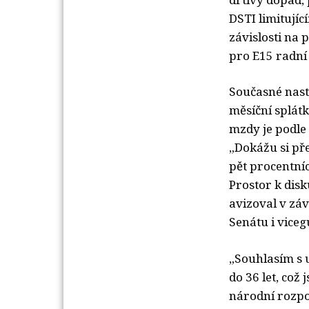
DSTI limitujíc
závislosti na 
pro E15 radní
Současné nasta
měsíční splát
mzdy je podle
„Dokážu si pře
pět procentní
Prostor k disk
avizoval v zá
Senátu i viceg
„Souhlasím s 
do 36 let, což
národní rozpo