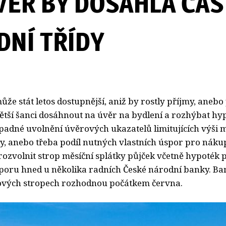
VĚR BY DOSÁHLA ČÁS
DNÍ TŘÍDY
že stát letos dostupnější, aniž by rostly příjmy, anebo
Větší šanci dosáhnout na úvěr na bydlení a rozhýbat hy
ípadné uvolnění úvěrových ukazatelů limitujících výši
ky, anebo třeba podíl nutných vlastních úspor pro náku
rozvolnit strop měsíční splátky půjček včetně hypoték 
oru hned u několika radních České národní banky. Ban
ových stropech rozhodnou počátkem června.