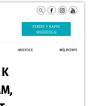
PENÍZE V KAPSE 
SPOČÍTEJTE SI
INVESTICE
MŮJ BYZNYS
 K
M,