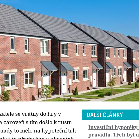
tele se vrátily do hry v
DALŠÍ ČLÁNKY
 zároveň s tím došlo k růstu
Investiční hypotéky
ady to mělo na hypoteční trh
pravidla. Třetí byt 
platí to především o ukazateli