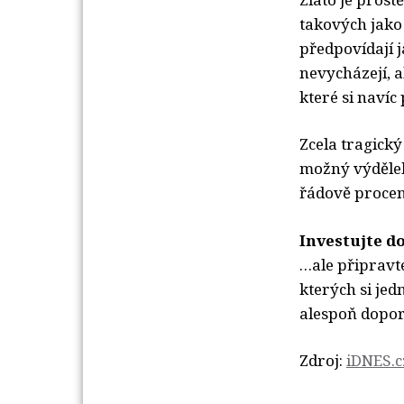
takových jako 
předpovídají j
nevycházejí, a
které si navíc 
Zcela tragický
možný výdělek
řádově procent
Investujte do
…ale připravte
kterých si jed
alespoň dopor
Zdroj:
iDNES.c