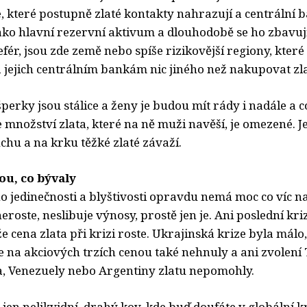
e, které postupně zlaté kontakty nahrazují a centrální 
ako hlavní rezervní aktivum a dlouhodobě se ho zbavují
fér, jsou zde země nebo spíše rizikovější regiony, kter
a jejich centrálním bankám nic jiného než nakupovat zl
erky jsou stálice a ženy je budou mít rády i nadále a c
ale množství zlata, které na ně muži navěší, je omezené. 
chu a na krku těžké zlaté závaží.
ou, co bývaly
ho jedinečnosti a blyštivosti opravdu nemá moc co víc n
roste, neslibuje výnosy, prostě jen je. Ani poslední kri
e cena zlata při krizi roste. Ukrajinská krize byla málo
e na akciových trzích cenou také nehnuly a ani zvolení
, Venezuely nebo Argentiny zlatu nepomohly.
 jen nelikvidní, drahý kov, kde buď doufáte v globální kri