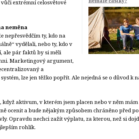
nemalé částky?
 vůči extrémní celosvětové
ěna neměna
e nepřesvědčím ty, kdo na
uálně“ vydělali, nebo ty, kdo v
í, ale pár faktů by si měli
hni. Marketingový argument,
necentralizovaný a
ystém, lze jen těžko popřít. Ale nejedná se o důvod k n
d, když aktivum, v kterém jsem placen nebo v něm mám
vně ocenit a bude nějakým způsobem chráněno před po
vly. Opravdu nechci zažít výplatu, za kterou, než si doj
lepším rohlík.