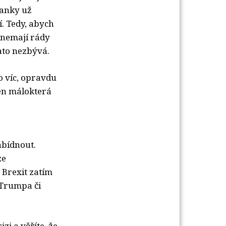
banky už
. Tedy, abych
é nemají rády
ato nezbývá.
o víc, opravdu
Jen málokterá
abídnout.
ze
, Brexit zatím
 Trumpa či
zi a věříte, že