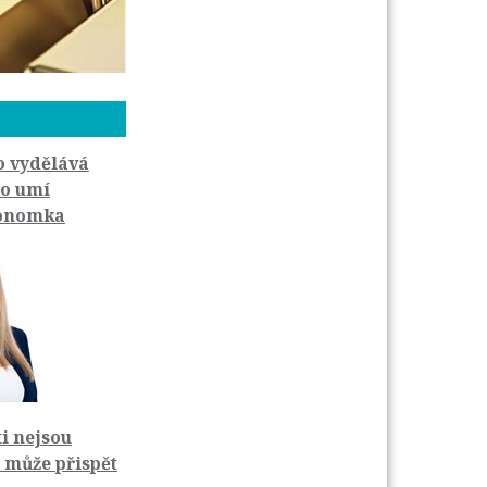
o vydělává
do umí
konomka
ti nejsou
m může přispět