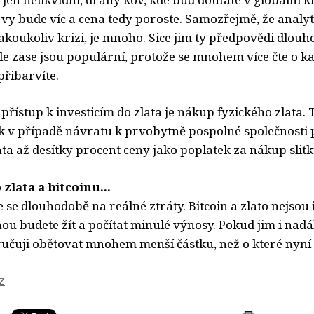
vy bude víc a cena tedy poroste. Samozřejmě, že analyti
akoukoliv krizi, je mnoho. Sice jim ty předpovědi dlou
le zase jsou populární, protože se mnohem více čte o ka
přibarvíte.
 přístup k investicím do zlata je nákup fyzického zlata.
 v případě návratu k prvobytně pospolné společnosti pl
a až desítky procent ceny jako poplatek za nákup slitku 
 zlata a bitcoinu...
 se dlouhodobě na reálné ztráty. Bitcoin a zlato nejsou i
nou budete žít a počítat minulé výnosy. Pokud jim i nadál
učuji obětovat mnohem menší částku, než o které nyní 
z