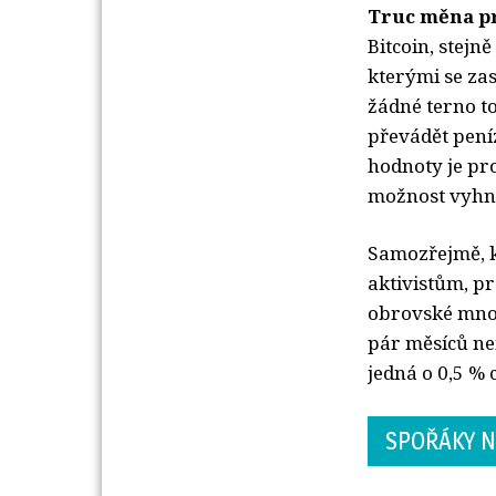
Truc měna pr
Bitcoin, stejn
kterými se zas
žádné terno t
převádět peníz
hodnoty je pr
možnost vyhno
Samozřejmě, k
aktivistům, pr
obrovské množ
pár měsíců nem
jedná o 0,5 % 
SPOŘÁKY N