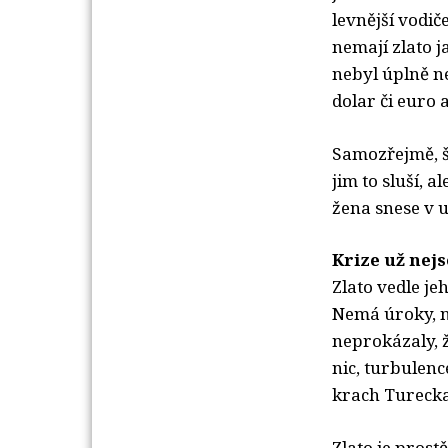
levnější vodič
nemají zlato j
nebyl úplně ne
dolar či euro 
Samozřejmě, šp
jim to sluší, 
žena snese v u
Krize už nejs
Zlato vedle je
Nemá úroky, ne
neprokázaly, ž
nic, turbulenc
krach Turecka
Zlato je prostě