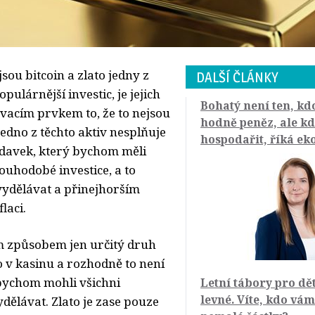
jsou bitcoin a zlato jedny z
DALŠÍ ČLÁNKY
pulárnější investic, je jejich
Bohatý není ten, kd
vacím prvkem to, že to nejsou
hodně peněz, ale k
 jedno z těchto aktiv nesplňuje
hospodařit, říká e
davek, který bychom měli
louhodobé investice, a to
vydělávat a přinejhorším
laci.
ým způsobem jen určitý druh
o v kasinu a rozhodně to není
bychom mohli všichni
Letní tábory pro dě
levné. Víte, kdo vá
dělávat. Zlato je zase pouze