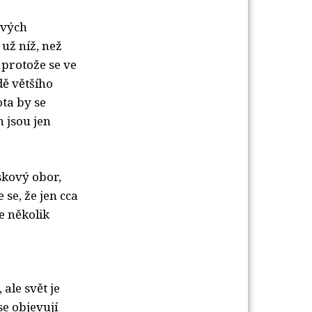
ových
už níž, než
 protože se ve
dě většího
ta by se
 jsou jen
skový obor,
se, že jen cca
e několik
 ale svět je
se objevují