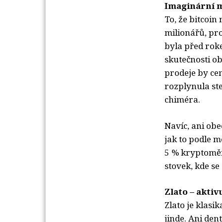
Imaginární m
To, že bitcoi
milionářů, pro
byla před rok
skutečnosti o
prodeje by ce
rozplynula st
chiméra.
Navíc, ani ob
jak to podle m
5 % kryptoměn
stovek, kde se
Zlato – aktiv
Zlato je klasik
jinde. Ani den