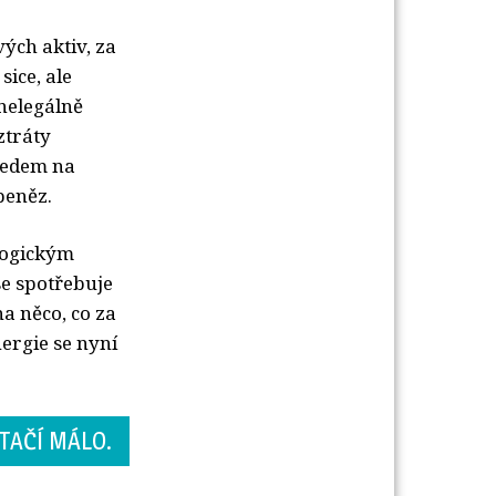
vých aktiv, za
sice, ale
nelegálně
ztráty
hledem na
peněz.
ologickým
se spotřebuje
a něco, co za
nergie se nyní
TAČÍ MÁLO.