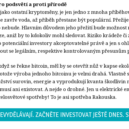
o podsvětí a proti přírodě
ě jako ostatní kryptoměny, je jen jedno z mnoha příběho
e zavře voda, až příběh přestane být populární. Přežije 
o nebude. Hlavním důvodem jeho přežití bude možnost 
e, aniž by to kdokoliv mohl sledovat. Riziko krádeže či 
o potenciální investory akceptovatelné právě a jen s o
ut se legálním, respektive kontrolovaným přesunům 
dyž se řekne bitcoin, měl by se otevřít nůž v kapse ek
otože výroba jednoho bitcoinu je velmi drahá. Vlastně 
ství surovin, energie a vyprodukují kvanta škodlivin n
usí ani existovat. A nejde o drobné. Jen u elektrické e
celosvětové spotřeby! To je asi spotřeba Rakouska.
EVYDĚLÁVAJÍ. ZAČNĚTE INVESTOVAT JEŠTĚ DNES. S