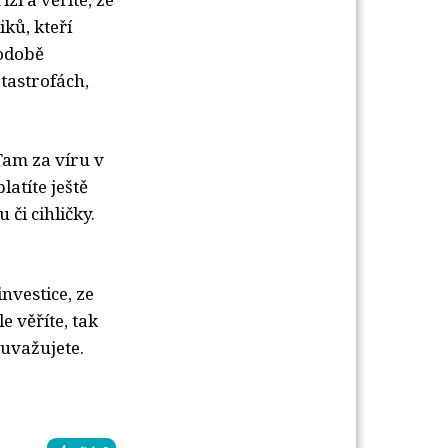
ků, kteří
hodobě
tastrofách,
 Tam za víru v
atíte ještě
či cihličky.
nvestice, ze
e věříte, tak
uvažujete.