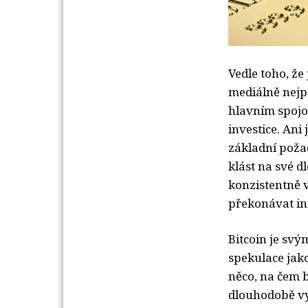
Vedle toho, že 
mediálně nejpo
hlavním spojo
investice. Ani
základní poža
klást na své d
konzistentně 
překonávat inf
Bitcoin je sv
spekulace jak
něco, na čem 
dlouhodobě vy