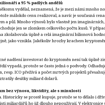
ilionáři a 95 % padlých andělů
n někomu vydělal, neznamená, že je mezi námi mnoho n
tože málokdo cenu realizoval, a navíc je současná cena 
em a půl. Mnoho výnosů bylo vlastně jen imaginárních,
bchoduje jen se zlomkem celkového počtu kusů. V přípa
na zkolabovala úplně a celá imaginární bilionová hodno
ejně, jako vznikla. Jakékoliv hrozby krachem kryptoměn
ecné nadšení investovat do kryptoměn není tak úplně zi
édií vypadá, protože se často jedná o podvody. Odhaduje 
, resp. ICO přežívá a počet mrtvých projektů přesahuj
 ztratily desítky miliard dolarů.
um bez výnosu, likvidity, ale s minulostí
a. Historicky se prostě kupuje, protože se to dělalo i dřív,
tisti miliardářů ho již dlouho nepoužívají. V elektronice 