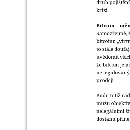
druh pojištění
krizi.
Bitcoin – m
Samozřejmě, ž
bitcoinu „virt
to stále doufaj
uvědomit všic
že bitcoin je 
neregulovaný s
prodeji.
Budu totiž rá
můžu objekti
nelegálními ži
dostanu přinej