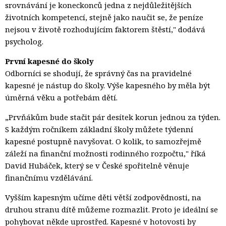
srovnávání je koneckonců jedna z nejdůležitějších
životních kompetencí, stejně jako naučit se, že peníze
nejsou v životě rozhodujícím faktorem štěstí," dodává
psycholog.
První kapesné do školy
Odborníci se shodují, že správný čas na pravidelné
kapesné je nástup do školy. Výše kapesného by měla být
úměrná věku a potřebám dětí.
„Prvňákům bude stačit pár desítek korun jednou za týden.
S každým ročníkem základní školy můžete týdenní
kapesné postupně navyšovat. O kolik, to samozřejmě
záleží na finanční možnosti rodinného rozpočtu," říká
David Hubáček, který se v České spořitelně věnuje
finančnímu vzdělávání.
Vyšším kapesným učíme děti větší zodpovědnosti, na
druhou stranu dítě můžeme rozmazlit. Proto je ideální se
pohybovat někde uprostřed. Kapesné v hotovosti by