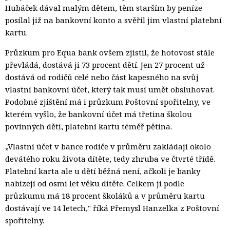
Hubáček dával malým dětem, těm starším by peníze
posílal již na bankovní konto a svěřil jim vlastní platební
kartu.
Průzkum pro Equa bank ovšem zjistil, že hotovost stále
převládá, dostává ji 73 procent dětí. Jen 27 procent už
dostává od rodičů celé nebo část kapesného na svůj
vlastní bankovní účet, který tak musí umět obsluhovat.
Podobné zjištění má i průzkum Poštovní spořitelny, ve
kterém vyšlo, že bankovní účet má třetina školou
povinných dětí, platební kartu téměř pětina.
„Vlastní účet v bance rodiče v průměru zakládají okolo
devátého roku života dítěte, tedy zhruba ve čtvrté třídě.
Platební karta ale u dětí běžná není, ačkoli je banky
nabízejí od osmi let věku dítěte. Celkem ji podle
průzkumu má 18 procent školáků a v průměru kartu
dostávají ve 14 letech," říká Přemysl Hanzelka z Poštovní
spořitelny.