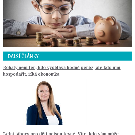
DALŠÍ ČLÁNKY
Bohatý není ten, kdo vydělává hodně peněz, ale kdo umí
hospodařit, říká ekonomka
Letní tábory pro děti nejsou levné. Víte, kdo vám může