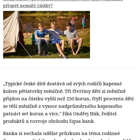
přispět nemalé částky?
„Typické české dítě dostává od svých rodičů kapesné
kolem pětistovky měsíčně. Tři čtvrtiny dětí si měsíčně
přijdou na částku vyšší než 250 korun, čtyři procenta dětí
se těší měsíčně z vysoce nadprůměrného kapesného
patnáct set korun a více," říká Ondřej Hák, ředitel
produktů a rozvoje obchodu Equa bank.
Banka si nechala udělat průzkum na téma rodinné