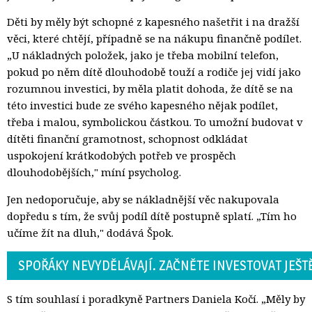
Děti by měly být schopné z kapesného našetřit i na dražší
věci, které chtějí, případně se na nákupu finančně podílet.
„U nákladných položek, jako je třeba mobilní telefon,
pokud po něm dítě dlouhodobě touží a rodiče jej vidí jako
rozumnou investici, by měla platit dohoda, že dítě se na
této investici bude ze svého kapesného nějak podílet,
třeba i malou, symbolickou částkou. To umožní budovat v
dítěti finanční gramotnost, schopnost odkládat
uspokojení krátkodobých potřeb ve prospěch
dlouhodobějších," míní psycholog.
Jen nedoporučuje, aby se nákladnější věc nakupovala
dopředu s tím, že svůj podíl dítě postupně splatí. „Tím ho
učíme žít na dluh," dodává Špok.
SPOŘÁKY NEVYDĚLÁVAJÍ. ZAČNĚTE INVESTOVAT JEŠTĚ
S tím souhlasí i poradkyně Partners Daniela Kočí. „Měly by