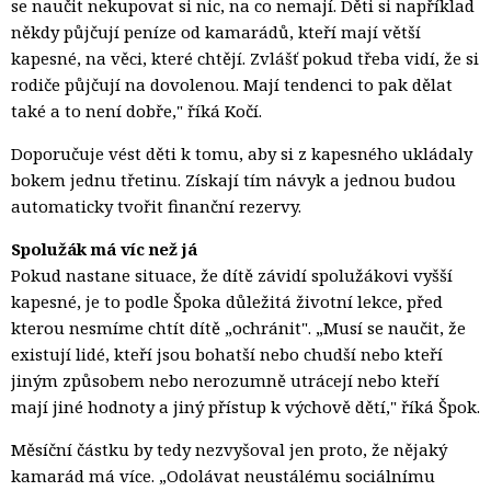
se naučit nekupovat si nic, na co nemají. Děti si například
někdy půjčují peníze od kamarádů, kteří mají větší
kapesné, na věci, které chtějí. Zvlášť pokud třeba vidí, že si
rodiče půjčují na dovolenou. Mají tendenci to pak dělat
také a to není dobře," říká Kočí.
Doporučuje vést děti k tomu, aby si z kapesného ukládaly
bokem jednu třetinu. Získají tím návyk a jednou budou
automaticky tvořit finanční rezervy.
Spolužák má víc než já
Pokud nastane situace, že dítě závidí spolužákovi vyšší
kapesné, je to podle Špoka důležitá životní lekce, před
kterou nesmíme chtít dítě „ochránit". „Musí se naučit, že
existují lidé, kteří jsou bohatší nebo chudší nebo kteří
jiným způsobem nebo nerozumně utrácejí nebo kteří
mají jiné hodnoty a jiný přístup k výchově dětí," říká Špok.
Měsíční částku by tedy nezvyšoval jen proto, že nějaký
kamarád má více. „Odolávat neustálému sociálnímu