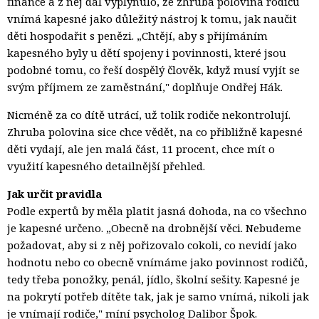
finance a z něj dál vyplynulo, že zhruba polovina rodičů
vnímá kapesné jako důležitý nástroj k tomu, jak naučit
děti hospodařit s penězi. „Chtějí, aby s přijímáním
kapesného byly u dětí spojeny i povinnosti, které jsou
podobné tomu, co řeší dospělý člověk, když musí vyjít se
svým příjmem ze zaměstnání," doplňuje Ondřej Hák.
Nicméně za co dítě utrácí, už tolik rodiče nekontrolují.
Zhruba polovina sice chce vědět, na co přibližně kapesné
děti vydají, ale jen malá část, 11 procent, chce mít o
využití kapesného detailnější přehled.
Jak určit pravidla
Podle expertů by měla platit jasná dohoda, na co všechno
je kapesné určeno. „Obecně na drobnější věci. Nebudeme
požadovat, aby si z něj pořizovalo cokoli, co nevidí jako
hodnotu nebo co obecně vnímáme jako povinnost rodičů,
tedy třeba ponožky, penál, jídlo, školní sešity. Kapesné je
na pokrytí potřeb dítěte tak, jak je samo vnímá, nikoli jak
je vnímají rodiče," míní psycholog Dalibor Špok.