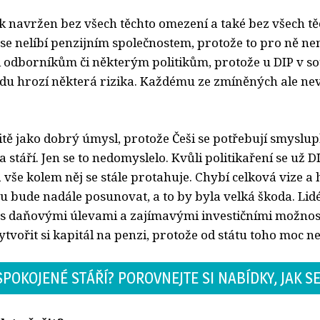
 navržen bez všech těchto omezení a také bez všech těc
 se nelíbí penzijním společnostem, protože to pro ně nen
ni odborníkům či některým politikům, protože u DIP v s
u hrozí některá rizika. Každému ze zmíněných ale ne
itě jako dobrý úmysl, protože Češi se potřebují smyslup
 stáří. Jen se to nedomyslelo. Kvůli politikaření se už D
vše kolem něj se stále protahuje. Chybí celková vize a h
 bude nadále posunovat, a to by byla velká škoda. Lidé
s daňovými úlevami a zajímavými investičními možnos
ytvořit si kapitál na penzi, protože od státu toho moc 
POKOJENÉ STÁŘÍ? POROVNEJTE SI NABÍDKY, JAK SE 