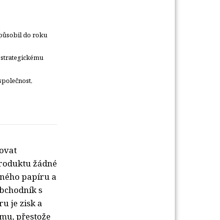
působil do roku
 strategickému
společnost,
ovat
 produktu žádné
nného papíru a
obchodník s
 je zisk a
íjmu, přestože