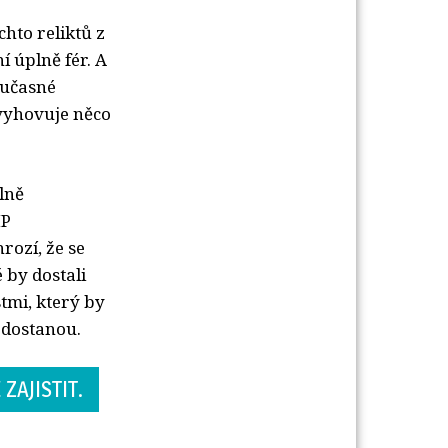
hto reliktů z
í úplně fér. A
oučasné
vyhovuje něco
lně
IP
rozí, že se
 by dostali
tmi, který by
nedostanou.
ZAJISTIT.