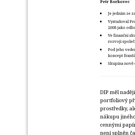
Petr Borkovec
Je jedním ze z
Vystudoval Pr
2008 jako odbo
Ve finanční sk
rozvoji společ
Pod jeho veden
koncept franší
Skupina nově c
DIP měl naděj
portfoliový př
prostředky, al
nákupu jiného
cennými papír
není splněn ča