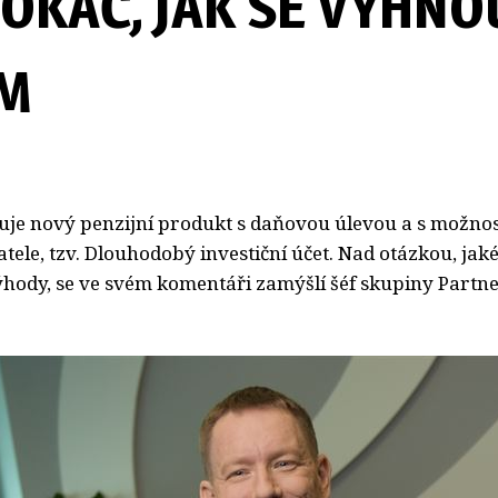
OKÁČ, JAK SE VYHNO
M
uje nový penzijní produkt s daňovou úlevou a s možnos
ele, tzv. Dlouhodobý investiční účet. Nad otázkou, jak
hody, se ve svém komentáři zamýšlí šéf skupiny Partne