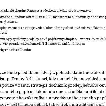
akladatelů skupiny Partners a předsedou jejího představenstva.
ovozně-ekonomickou fakultu MZLU, manažersko-ekonomický obor, kde 
rný asistent.
upině Partners se věnuje vedení obchodní a pobočkové sítě, vzdělávání a
nosti.
ím byly spuštěny projekty nové pojišťovny Simplea, Partners investiční 
z, VIP poradenských kanceláří či nemovitostní fond Trigea.
hystá i vlastní banku.
i, že bude produktem, který z pohledu daně bude obsah
ístup. Ten by řešil situaci, kdy majitel účtu nevybirá z
e pouze v rámci strategie dochází k prodeji jednoho ce
 cenného papíru. Pokud tuto operaci udělá například 
y pro svého zákazníka a u prodávaného cenného papíru
sový test tří nebo pěti let, tak je třeba uhradit daň z př