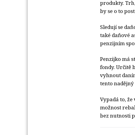
produkty. Trh
by se o to post
Sledují se da
také daňové a
penzijním spo
Penzijko má s
fondy. Určitě
vyhnout daním,
tento nadějný
Vypadá to, že 
možnost rebal
bez nutnosti p