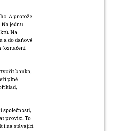
 ho. A protože
. Na jednu
ektů. Na
un a do daňové
a (označení
ytvořit banka,
eří plně
říklad,
í společnosti,
t provizi. To
 i na stávající