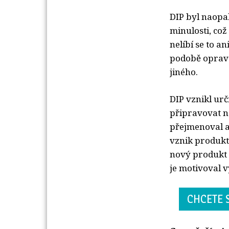
DIP byl naopak
minulosti, což
nelíbí se to a
podobě opravd
jiného.
DIP vznikl urč
připravovat na
přejmenoval a 
vznik produktu
nový produkt 
je motivoval v
CHCETE S