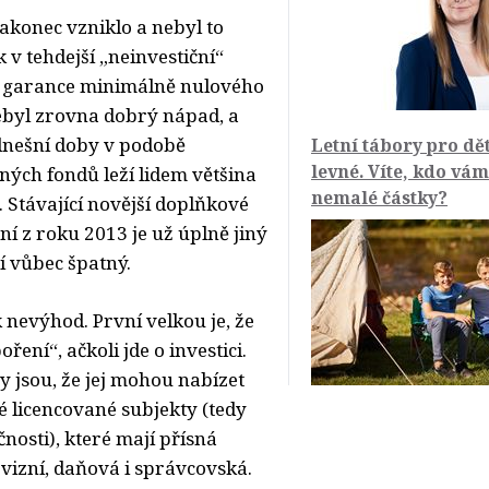
akonec vzniklo a nebyl to
 v tehdejší „neinvestiční“
l garance minimálně nulového
byl zrovna dobrý nápad, a
dnešní doby v podobě
Letní tábory pro dě
levné. Víte, kdo vá
ých fondů leží lidem většina
nemalé částky?
. Stávající novější doplňkové
ní z roku 2013 je už úplně jiný
í vůbec špatný.
 nevýhod. První velkou je, že
ření“, ačkoli jde o investici.
y jsou, že jej mohou nabízet
é licencované subjekty (tedy
čnosti), které mají přísná
vizní, daňová i správcovská.