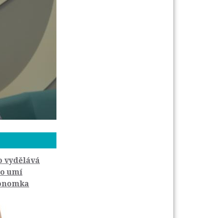
o vydělává
do umí
konomka