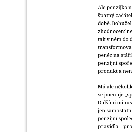
Ale penzijko n
špatný začátek
době. Bohuže
zhodnocení ne
tak v něm do 
transformovan
peněz na stáří
penzijní spoře
produkt a nen
Má ale několik
se jmenuje „spo
Dalšími minus
jen samostatn
penzijní spole
pravidla – pro