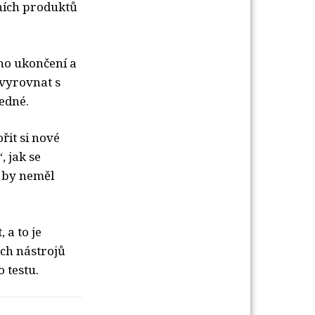
ních produktů
eho ukončení a
vyrovnat s
edné.
řit si nové
 jak se
k by neměl
 a to je
ch nástrojů
 testu.