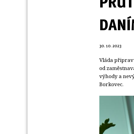
PRŮT
DANÍ
30. 10. 2023
Vláda připrav
od zaměstnavat
výhody a nevý
Borkovec.