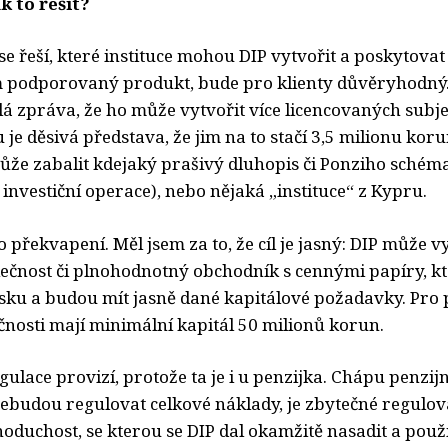
ak to řešit?
se řeší, které instituce mohou DIP vytvořit a poskytovat
m podporovaný produkt, bude pro klienty důvěryhodný
lá zpráva, že ho může vytvořit více licencovaných subj
je děsivá představa, že jim na to stačí 3,5 milionu kor
může zabalit kdejaký prašivý dluhopis či Ponziho schém
nvestiční operace), nebo nějaká „instituce“ z Kypru.
 překvapení. Měl jsem za to, že cíl je jasný: DIP může v
lečnost či plnohodnotný obchodník s cennými papíry, kt
esku a budou mít jasně dané kapitálové požadavky. Pro p
čnosti mají minimální kapitál 50 milionů korun.
egulace provizí, protože ta je i u penzijka. Chápu penzijn
ebudou regulovat celkové náklady, je zbytečné regulova
noduchost, se kterou se DIP dal okamžitě nasadit a použít