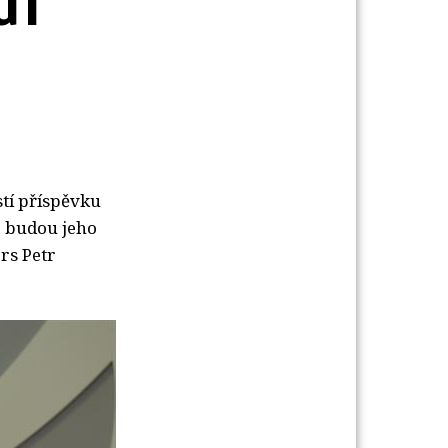
UT
tí příspěvku
é budou jeho
rs Petr