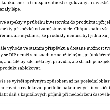
, konkurence a transparentnost regulovaných investič
araly lépe.
ňové aspekty v průběhu investování do produktu i při j
spekty příspěvků od zaměstnavatele. Chápu snahu vše 
řením, ale myslím si, že produkty nemusí být jedna ku j
tále výhodu ve státním příspěvku a dostane možnost tvo
 by se DIP neměl stát snadno zneužitelným „průtokáčem“,
 a určitě by zde měla být pravidla, ale strach penzije
 produkt zablokovat.
vše se vyřeší správným způsobem až na poslední oblast,
ancovat a realokovat portfolio nakoupených investiční
latit daň z kapitálových příjmů při nedodržení časového