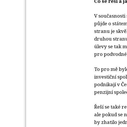
Co se řeší a j
V současnosti 
půjde o státe
stranu je skvě
druhou stranu 
úlevy se tak 
pro podvodné i
To pro mě bylo
investiční spo
podnikají v Č
penzijní spole
Řeší se také r
ale pokud se n
by zhatilo jed