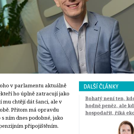
toho v parlamentu aktuálně
DALŠÍ ČLÁNKY
kteří ho úplně zatracují jako
Bohatý není ten, kd
í mu chtějí dát šanci, ale v
hodně peněz, ale k
obě. Přitom má opravdu
hospodařit, říká e
to s ním dnes podobné, jako
 penzijním připojištěním.