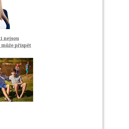
ti nejsou
m může přispět