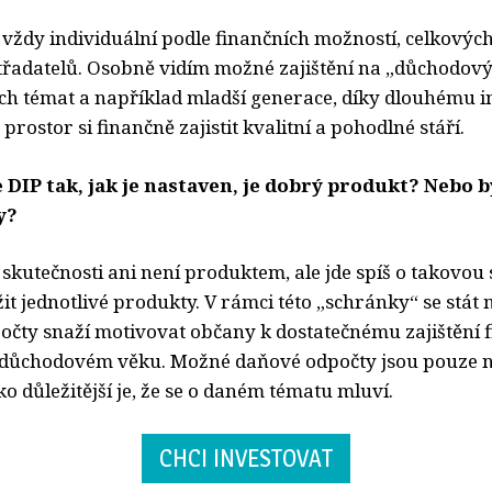
vždy individuální podle finančních možností, celkových
střadatelů. Osobně vidím možné zajištění na „důchodový
ích témat a například mladší generace, díky dlouhému 
prostor si finančně zajistit kvalitní a pohodlné stáří.
e DIP tak, jak je nastaven, je dobrý produkt? Nebo 
y?
 skutečnosti ani není produktem, ale jde spíš o takovou
žit jednotlivé produkty. V rámci této „schránky“ se stá
čty snaží motivovat občany k dostatečnému zajištění 
v důchodovém věku. Možné daňové odpočty jsou pouze 
ko důležitější je, že se o daném tématu mluví.
CHCI INVESTOVAT