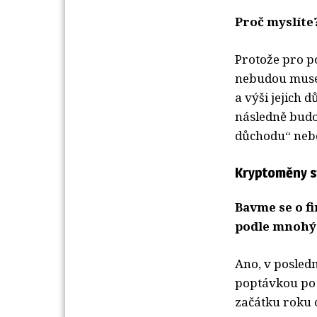
Proč myslíte
Protože pro po
nebudou muset
a výši jejich d
následně budou
důchodu“ nebo
Kryptoměny s
Bavme se o f
podle mnohých
Ano, v posledn
poptávkou po u
začátku roku 