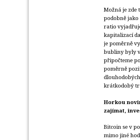
Možná je zde 
podobně jako z
ratio vyjadřuj
kapitalizací d
je poměrně vy
bubliny byly 
připočteme poz
poměrně pozit
dlouhodobých p
krátkodobý tr
Horkou novink
zajímat, inve
Bitcoin se v p
mimo jiné ho