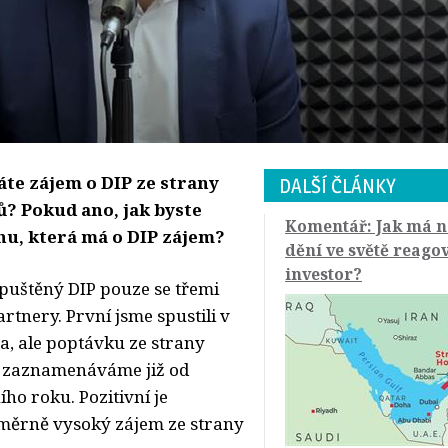
e zájem o DIP ze strany
DALŠÍ ČLÁNKY
ů? Pokud ano, jak byste
Komentář: Jak má n
nu, která má o DIP zájem?
dění ve světě reago
investor?
uštěný DIP pouze se třemi
tnery. První jsme spustili v
a, ale poptávku ze strany
ů zaznamenáváme již od
ího roku. Pozitivní je
měrně vysoký zájem ze strany