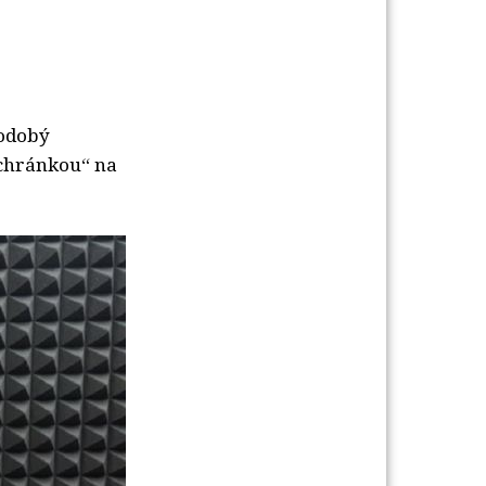
hodobý
schránkou“ na