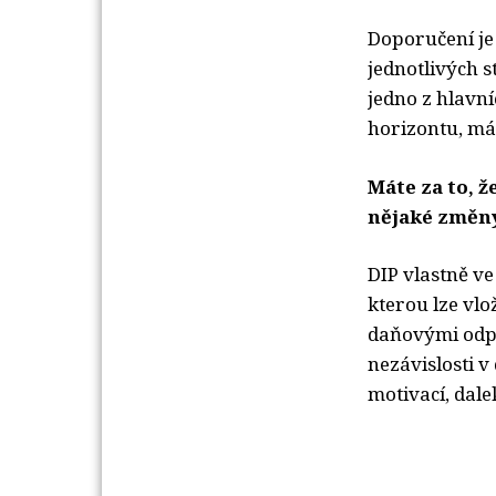
Doporučení je 
jednotlivých 
jedno z hlavn
horizontu, má 
Máte za to, ž
nějaké změn
DIP vlastně ve
kterou lze vlo
daňovými odpo
nezávislosti 
motivací, dale