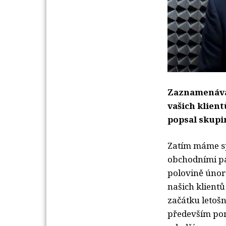
Zaznamenávát
vašich klient
popsal skupi
Zatím máme sp
obchodními par
polovině únor
našich klient
začátku letošn
především po