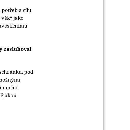
 potřeb a cílů
 věk“ jako
investičnímu
by zasluhoval
 schránku, pod
t možnými
finanční
nějakou