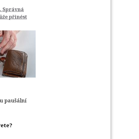
. Správná
ůže přinést
u paušální
řete?