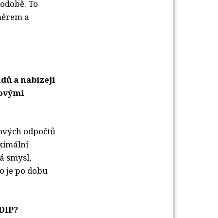
hodobě. To
směrem a
dů a nabízejí
ňovými
ňových odpočtů
ximální
á smysl,
to je po dobu
 DIP?