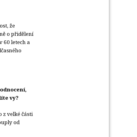
ost, že
ě o přidělení
v 60 letech a
edčasného
hodnocení,
díte vy?
 z velké části
ouply od