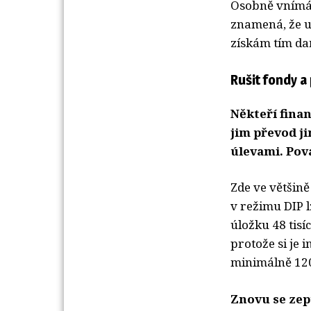
Osobně vnímám
znamená, že u
získám tím da
Rušit fondy 
Někteří finan
jim převod j
úlevami. Pov
Zde ve většin
v režimu DIP 
úložku 48 tisí
protože si je 
minimálně 120
Znovu se zep