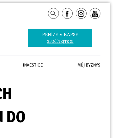
PENÍZE V KAPSE 
SPOČÍTEJTE SI
INVESTICE
MŮJ BYZNYS
CH
U DO