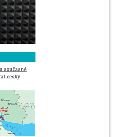
a současné
vat český