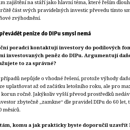
 zajištění na stáří jako hlavní téma, které řeším dlou
rčitě část svých pravidelných investic převedu tímto 
ňové zvýhodnění.
a převádět peníze do DIPu smysl nemá
ční poradci kontaktují investory do podílových fon
imi investovaných peněz do DIPu. Argumentují da
ažujete to za správné?
ě případů nepůjde o vhodné řešení, protože výhody da
lze uplatňovat až od začátku letošního roku, ale pro ma
c korun ročně. Jakýkoliv vyšší převod prostředků nedáv
investor zbytečně „zamkne“ dle pravidel DIPu do 60 let, 
 měsíců.
tám, komu a jak prakticky byste doporučil uzavřít