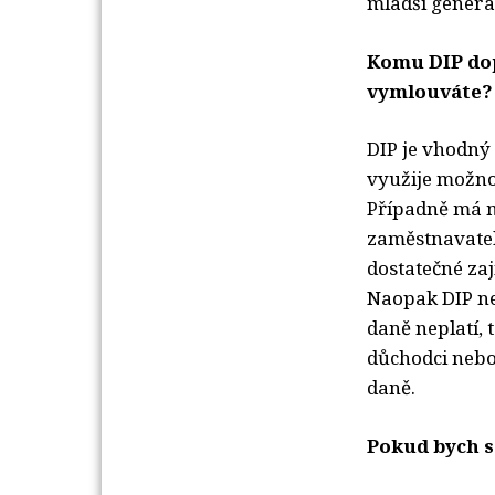
mladší genera
Komu DIP do
vymlouváte?
DIP je vhodný
využije možno
Případně má m
zaměstnavatel
dostatečné za
Naopak DIP ne
daně neplatí, t
důchodci nebo
daně.
Pokud bych se