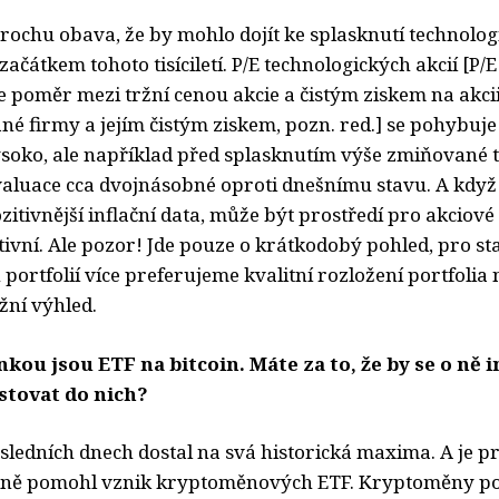
trochu obava, že by mohlo dojít ke splasknutí technolog
ačátkem tohoto tisíciletí. P/E technologických akcií [P/E
e poměr mezi tržní cenou akcie a čistým ziskem na akcii,
ané firmy a jejím čistým ziskem, pozn. red.] se pohybuje
soko, ale například před splasknutím výše zmiňované 
valuace cca dvojnásobné oproti dnešnímu stavu. A když
itivnější inflační data, může být prostředí pro akciové
ivní. Ale pozor! Jde pouze o krátkodobý pohled, pro s
ortfolií více preferujeme kvalitní rozložení portfolia 
žní výhled.
ou jsou ETF na bitcoin. Máte za to, že by se o ně i
stovat do nich?
osledních dnech dostal na svá historická maxima. A je p
dně pomohl vznik kryptoměnových ETF. Kryptoměny 