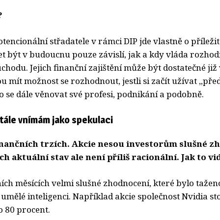
?
tencionální střadatele v rámci DIP jde vlastně o příležit
 být v budoucnu pouze závislí, jak a kdy vláda rozhodn
ůchodu. Jejich finanční zajištění může být dostatečné již 
 mít možnost se rozhodnout, jestli si začít užívat „př
 se dále věnovat své profesi, podnikání a podobně.
tále vnímám jako spekulaci
inančních trzích. Akcie nesou investorům slušné z
 aktuální stav ale není příliš racionální. Jak to vi
ích měsících velmi slušné zhodnocení, které bylo taženo
mělé inteligenci. Například akcie společnost Nvidia st
o 80 procent.