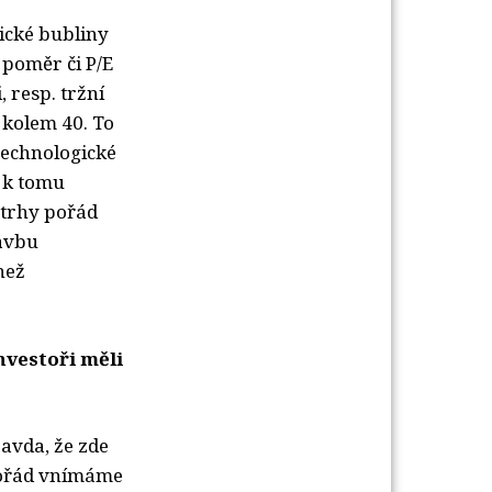
ické bubliny
 poměr či P/E
 resp. tržní
 kolem 40. To
technologické
 k tomu
 trhy pořád
tavbu
než
nvestoři měli
ravda, že zde
pořád vnímáme