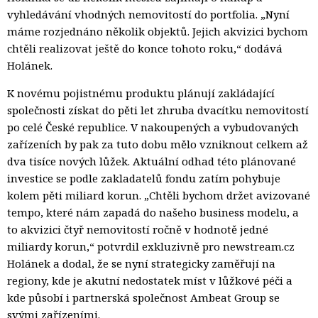
vyhledávání vhodných nemovitostí do portfolia. „Nyní
máme rozjednáno několik objektů. Jejich akvizici bychom
chtěli realizovat ještě do konce tohoto roku,“ dodává
Holánek.
K novému pojistnému produktu plánují zakládající
společnosti získat do pěti let zhruba dvacítku nemovitostí
po celé České republice. V nakoupených a vybudovaných
zařízeních by pak za tuto dobu mělo vzniknout celkem až
dva tisíce nových lůžek. Aktuální odhad této plánované
investice se podle zakladatelů fondu zatím pohybuje
kolem pěti miliard korun. „Chtěli bychom držet avizované
tempo, které nám zapadá do našeho business modelu, a
to akvizici čtyř nemovitostí ročně v hodnotě jedné
miliardy korun,“ potvrdil exkluzivně pro newstream.cz
Holánek a dodal, že se nyní strategicky zaměřují na
regiony, kde je akutní nedostatek míst v lůžkové péči a
kde působí i partnerská společnost Ambeat Group se
svými zařízeními.