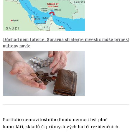
Důchod není loterie. Správná strategie investic může přinést
miliony navíc
Portfolio nemovitostního fondu nemusí být plné
kanceláří, skladů či průmyslových hal či rezidenčních