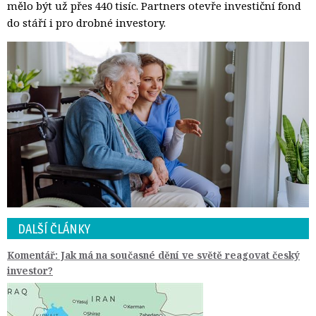
mělo být už přes 440 tisíc. Partners otevře investiční fond
do stáří i pro drobné investory.
DALŠÍ ČLÁNKY
Komentář: Jak má na současné dění ve světě reagovat český
investor?