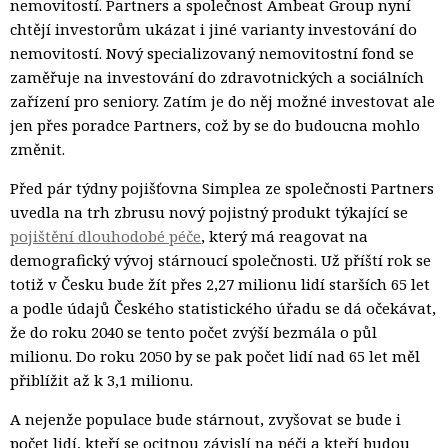
nemovitostí. Partners a společnost Ambeat Group nyní
chtějí investorům ukázat i jiné varianty investování do
nemovitostí. Nový specializovaný nemovitostní fond se
zaměřuje na investování do zdravotnických a sociálních
zařízení pro seniory. Zatím je do něj možné investovat ale
jen přes poradce Partners, což by se do budoucna mohlo
změnit.
Před pár týdny pojišťovna Simplea ze společnosti Partners
uvedla na trh zbrusu nový pojistný produkt týkající se
pojištění dlouhodobé péče
, který má reagovat na
demografický vývoj stárnoucí společnosti. Už příští rok se
totiž v Česku bude žít přes 2,27 milionu lidí starších 65 let
a podle údajů Českého statistického úřadu se dá očekávat,
že do roku 2040 se tento počet zvýší bezmála o půl
milionu. Do roku 2050 by se pak počet lidí nad 65 let měl
přiblížit až k 3,1 milionu.
A nejenže populace bude stárnout, zvyšovat se bude i
počet lidí, kteří se ocitnou závislí na péči a kteří budou