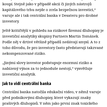
koupí. Stejně jako v případě akcií či jiných nástrojů
kapitálového trhu nejde o zcela bezpečnou investici,“
varuje ale i tak centrální banka v Desateru pro drobné
investory.
Ještě kritičtější v pohledu na rizikové firemní dluhopisy je
investiční analytiky skupiny Partners Martin Tománek.
Podle něj v drtivé většině případů nedávají smysl. A to z
toho důvodu, že pro investory často představují takzvané
nekompenzované riziko.
„Jinými slovy investor podstupuje enormní riziko a
nabízený výnos za to jednoduše nestojí,“ vysvětluje
investiční analytik.
Jak to vidí centrální banka
Centrální banka natočila edukační video, v němž varuje
před podnikovými dluhopisy, které vykazují znaky
prašivých dluhopisů. V něm jako první znak toxického