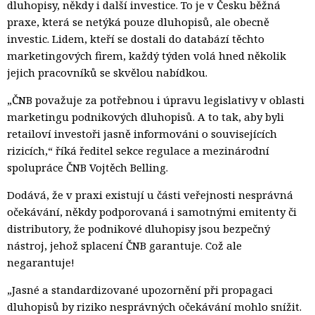
dluhopisy, někdy i další investice. To je v Česku běžná
praxe, která se netýká pouze dluhopisů, ale obecně
investic. Lidem, kteří se dostali do databází těchto
marketingových firem, každý týden volá hned několik
jejich pracovníků se skvělou nabídkou.
„ČNB považuje za potřebnou i úpravu legislativy v oblasti
marketingu podnikových dluhopisů. A to tak, aby byli
retailoví investoři jasně informováni o souvisejících
rizicích,“ říká ředitel sekce regulace a mezinárodní
spolupráce ČNB Vojtěch Belling.
Dodává, že v praxi existují u části veřejnosti nesprávná
očekávání, někdy podporovaná i samotnými emitenty či
distributory, že podnikové dluhopisy jsou bezpečný
nástroj, jehož splacení ČNB garantuje. Což ale
negarantuje!
„Jasné a standardizované upozornění při propagaci
dluhopisů by riziko nesprávných očekávání mohlo snížit.