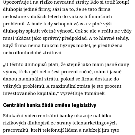
Upozorňuje i na riziko nevratné ztráty. Kdo si totiž koupí
dluhopis jediné firmy, sází na to, že se tato firma
nedostane v dalších letech do vážných finančních
problémů. A bude tedy schopná včas a v plné výši
dluhopisy splatit včetně výnosů. Což se ale v reálu ne vždy
musí ukázat jako správný předpoklad. A to hlavně tehdy,
když firma nemá funkční byznys model, je předlužená
nebo dlouhodobě ztrátová.
„U těchto dluhopisů platí, že stejně jako mám jasně daný
výnos, třeba pět nebo šest procent ročně, mám i jasně
danou maximální ztrátu, pokud se firma dostane do
vážných problémů. A maximální ztráta je sto procent
investovaného kapitálu,“ vysvětluje Tománek.
Centrální banka žádá změnu legislativy
Edukační video centrální banky ukazuje nabídku
rizikových dluhopisů ze strany telemarketingových
pracovníků, kteří telefonují lidem a nabízejí jim tyto