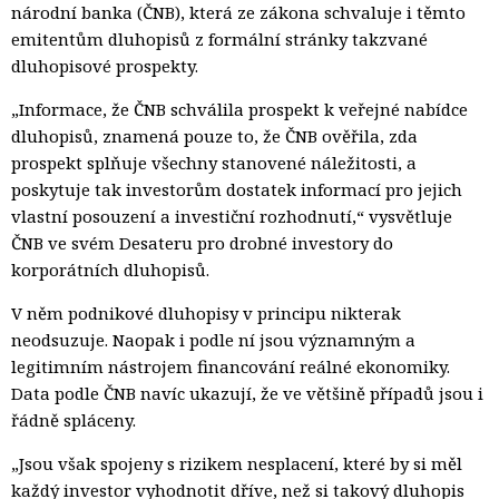
národní banka (ČNB), která ze zákona schvaluje i těmto
emitentům dluhopisů z formální stránky takzvané
dluhopisové prospekty.
„Informace, že ČNB schválila prospekt k veřejné nabídce
dluhopisů, znamená pouze to, že ČNB ověřila, zda
prospekt splňuje všechny stanovené náležitosti, a
poskytuje tak investorům dostatek informací pro jejich
vlastní posouzení a investiční rozhodnutí,“ vysvětluje
ČNB ve svém Desateru pro drobné investory do
korporátních dluhopisů.
V něm podnikové dluhopisy v principu nikterak
neodsuzuje. Naopak i podle ní jsou významným a
legitimním nástrojem financování reálné ekonomiky.
Data podle ČNB navíc ukazují, že ve většině případů jsou i
řádně spláceny.
„Jsou však spojeny s rizikem nesplacení, které by si měl
každý investor vyhodnotit dříve, než si takový dluhopis