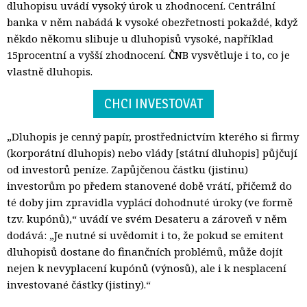
dluhopisu uvádí vysoký úrok u zhodnocení. Centrální
banka v něm nabádá k vysoké obezřetnosti pokaždé, když
někdo někomu slibuje u dluhopisů vysoké, například
15procentní a vyšší zhodnocení. ČNB vysvětluje i to, co je
vlastně dluhopis.
CHCI INVESTOVAT
„Dluhopis je cenný papír, prostřednictvím kterého si firmy
(korporátní dluhopis) nebo vlády [státní dluhopis] půjčují
od investorů peníze. Zapůjčenou částku (jistinu)
investorům po předem stanovené době vrátí, přičemž do
té doby jim zpravidla vyplácí dohodnuté úroky (ve formě
tzv. kupónů),“ uvádí ve svém Desateru a zároveň v něm
dodává: „Je nutné si uvědomit i to, že pokud se emitent
dluhopisů dostane do finančních problémů, může dojít
nejen k nevyplacení kupónů (výnosů), ale i k nesplacení
investované částky (jistiny).“