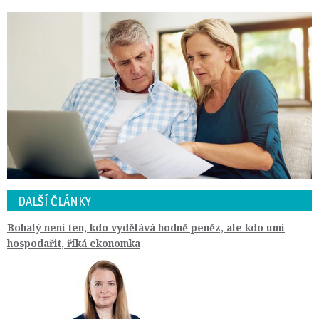
DALŠÍ ČLÁNKY
Bohatý není ten, kdo vydělává hodně peněz, ale kdo umí
hospodařit, říká ekonomka