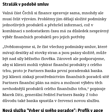
Strašák v podobě smluv
Valná část Čechů si finance spravuje sama, mnohdy ale
musí čelit výzvám. Problémy jim dělají složité podmínky
jednotlivých produktů a přehršel informací, což v
kombinaci s nedostatkem času má za důsledek nesprávný
výběr finančních produktů pro jejich potřeby.
„Uvědomujeme si, že číst všechny podmínky smluv, které
mívají desítky až stovky stran a jsou psány složitě, může
být nad síly běžného člověka. Zároveň ale podporujeme,
aby si klienti mohli vybírat finanční produkty z celého
trhu, proto je Partners Banka první poradenská banka.
Její klienti získají prostřednictvím finančních poradců sítě
Partners finanční plán na míru a možnost výběru těch
nevhodnější produktů celého finančního trhu,“ popisuje
Marek Ditz, generální ředitel Partners Banky. Z toho
důvodu také banka spustila v červenci novou službu.
Nová služba “Vyber si svého poradce”: Profík v apce