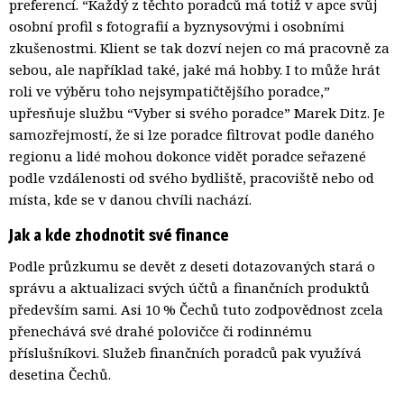
preferencí. “Každý z těchto poradců má totiž v apce svůj
osobní profil s fotografií a byznysovými i osobními
zkušenostmi. Klient se tak dozví nejen co má pracovně za
sebou, ale například také, jaké má hobby. I to může hrát
roli ve výběru toho nejsympatičtějšího poradce,”
upřesňuje službu “Vyber si svého poradce” Marek Ditz. Je
samozřejmostí, že si lze poradce filtrovat podle daného
regionu a lidé mohou dokonce vidět poradce seřazené
podle vzdálenosti od svého bydliště, pracoviště nebo od
místa, kde se v danou chvíli nachází.
Jak a kde zhodnotit své finance
Podle průzkumu se devět z deseti dotazovaných stará o
správu a aktualizaci svých účtů a finančních produktů
především sami. Asi 10 % Čechů tuto zodpovědnost zcela
přenechává své drahé polovičce či rodinnému
příslušníkovi. Služeb finančních poradců pak využívá
desetina Čechů.