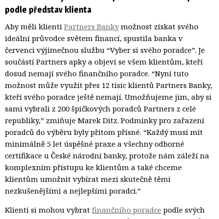
podle představ klienta
Aby měli klienti
Partners Banky
možnost získat svého 
ideální průvodce světem financí, spustila banka v
červenci výjimečnou službu “Vyber si svého poradce”. Je
součástí Partners apky a objeví se všem klientům, kteří
dosud nemají svého finančního poradce. “Nyní tuto
možnost může využít přes 12 tisíc klientů Partners Banky,
kteří svého poradce ještě nemají. Umožňujeme jim, aby si
sami vybrali z 200 špičkových poradců Partners z celé
republiky,” zmiňuje Marek Ditz. Podmínky pro zařazení
poradců do výběru byly přitom přísné. “Každý musí mít
minimálně 5 let úspěšné praxe a všechny odborné
certifikace u České národní banky, protože nám záleží na
komplexním přístupu ke klientům a také chceme
klientům umožnit vybírat mezi skutečně těmi
nezkušenějšími a nejlepšími poradci.”
Klienti si mohou vybrat
finančního poradce
podle svých 