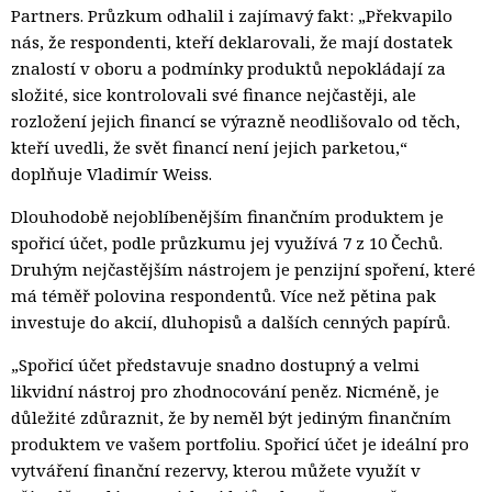
Partners. Průzkum odhalil i zajímavý fakt: „Překvapilo
nás, že respondenti, kteří deklarovali, že mají dostatek
znalostí v oboru a podmínky produktů nepokládají za
složité, sice kontrolovali své finance nejčastěji, ale
rozložení jejich financí se výrazně neodlišovalo od těch,
kteří uvedli, že svět financí není jejich parketou,“
doplňuje Vladimír Weiss.
Dlouhodobě nejoblíbenějším finančním produktem je
spořicí účet, podle průzkumu jej využívá 7 z 10 Čechů.
Druhým nejčastějším nástrojem je penzijní spoření, které
má téměř polovina respondentů. Více než pětina pak
investuje do akcií, dluhopisů a dalších cenných papírů.
„Spořicí účet představuje snadno dostupný a velmi
likvidní nástroj pro zhodnocování peněz. Nicméně, je
důležité zdůraznit, že by neměl být jediným finančním
produktem ve vašem portfoliu. Spořicí účet je ideální pro
vytváření finanční rezervy, kterou můžete využít v