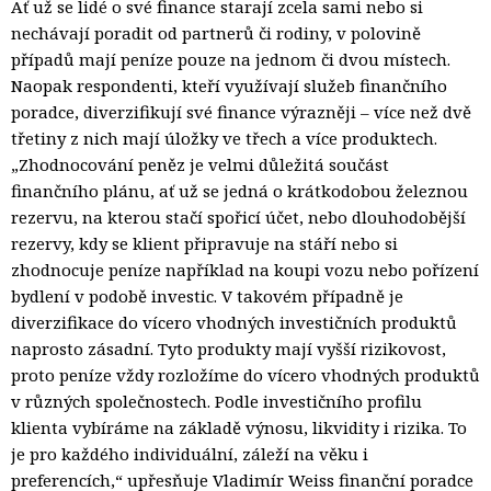
Ať už se lidé o své finance starají zcela sami nebo si
nechávají poradit od partnerů či rodiny, v polovině
případů mají peníze pouze na jednom či dvou místech.
Naopak respondenti, kteří využívají služeb finančního
poradce, diverzifikují své finance výrazněji – více než dvě
třetiny z nich mají úložky ve třech a více produktech.
„Zhodnocování peněz je velmi důležitá součást
finančního plánu, ať už se jedná o krátkodobou železnou
rezervu, na kterou stačí spořicí účet, nebo dlouhodobější
rezervy, kdy se klient připravuje na stáří nebo si
zhodnocuje peníze například na koupi vozu nebo pořízení
bydlení v podobě investic. V takovém případně je
diverzifikace do vícero vhodných investičních produktů
naprosto zásadní. Tyto produkty mají vyšší rizikovost,
proto peníze vždy rozložíme do vícero vhodných produktů
v různých společnostech. Podle investičního profilu
klienta vybíráme na základě výnosu, likvidity i rizika. To
je pro každého individuální, záleží na věku i
preferencích,“ upřesňuje Vladimír Weiss finanční poradce