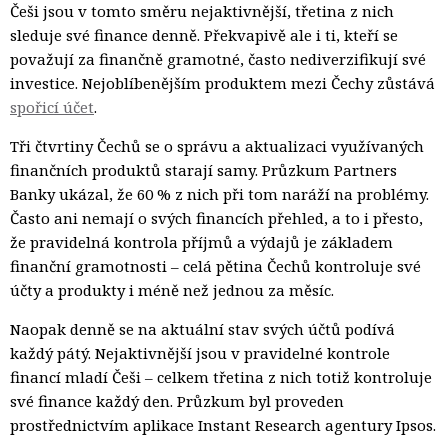
Češi jsou v tomto směru nejaktivnější, třetina z nich
sleduje své finance denně. Překvapivě ale i ti, kteří se
považují za finančně gramotné, často nediverzifikují své
investice. Nejoblíbenějším produktem mezi Čechy zůstává
spořicí účet
.
Tři čtvrtiny Čechů se o správu a aktualizaci využívaných
finančních produktů starají samy. Průzkum Partners
Banky ukázal, že 60 % z nich při tom naráží na problémy.
Často ani nemají o svých financích přehled, a to i přesto,
že pravidelná kontrola příjmů a výdajů je základem
finanční gramotnosti – celá pětina Čechů kontroluje své
účty a produkty i méně než jednou za měsíc.
Naopak denně se na aktuální stav svých účtů podívá
každý pátý. Nejaktivnější jsou v pravidelné kontrole
financí mladí Češi – celkem třetina z nich totiž kontroluje
své finance každý den. Průzkum byl proveden
prostřednictvím aplikace Instant Research agentury Ipsos.