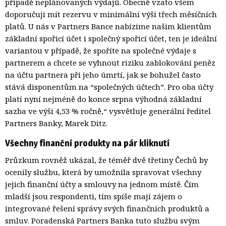
případě neplánovaných výdajů. Obecně vzato všem
doporučuji mít rezervu v minimální výši třech měsíčních
platů. U nás v Partners Bance nabízíme našim klientům
základní spořicí účet i společný spořicí účet, ten je ideální
variantou v případě, že spoříte na společné výdaje s
partnerem a chcete se vyhnout riziku zablokování peněz
na účtu partnera při jeho úmrtí, jak se bohužel často
stává disponentům na “společných účtech”. Pro oba účty
platí nyní nejméně do konce srpna výhodná základní
sazba ve výši 4,53 % ročně,“ vysvětluje generální ředitel
Partners Banky, Marek Ditz.
Všechny finanční produkty na pár kliknutí
Průzkum rovněž ukázal, že téměř dvě třetiny Čechů by
ocenily službu, která by umožnila spravovat všechny
jejich finanční účty a smlouvy na jednom místě. Čím
mladší jsou respondenti, tím spíše mají zájem o
integrované řešení správy svých finančních produktů a
smluv. Poradenská Partners Banka tuto službu svým