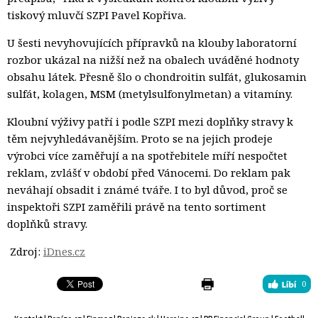
tiskový mluvčí SZPI Pavel Kopřiva.
U šesti nevyhovujících přípravků na klouby laboratorní
rozbor ukázal na nižší než na obalech uváděné hodnoty
obsahu látek. Přesně šlo o chondroitin sulfát, glukosamin
sulfát, kolagen, MSM (metylsulfonylmetan) a vitamíny.
Kloubní výživy patří i podle SZPI mezi doplňky stravy k
těm nejvyhledávanějším. Proto se na jejich prodeje
výrobci více zaměřují a na spotřebitele míří nespočtet
reklam, zvlášť v období před Vánocemi. Do reklam pak
neváhají obsadit i známé tváře. I to byl důvod, proč se
inspektoři SZPI zaměřili právě na tento sortiment
doplňků stravy.
Zdroj: 
iDnes.cz
0