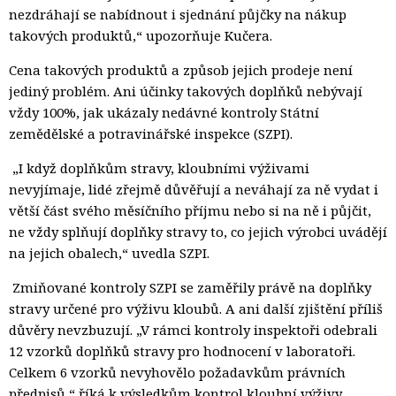
nezdráhají se nabídnout i sjednání půjčky na nákup
takových produktů,“ upozorňuje Kučera.
Cena takových produktů a způsob jejich prodeje není
jediný problém. Ani účinky takových doplňků nebývají
vždy 100%, jak ukázaly nedávné kontroly Státní
zemědělské a potravinářské inspekce (SZPI).
„I když doplňkům stravy, kloubními výživami 
nevyjímaje, lidé zřejmě důvěřují a neváhají za ně vydat i
větší část svého měsíčního příjmu nebo si na ně i půjčit,
ne vždy splňují doplňky stravy to, co jejich výrobci uvádějí
na jejich obalech,“ uvedla SZPI.
Zmiňované kontroly SZPI se zaměřily právě na doplňky 
stravy určené pro výživu kloubů. A ani další zjištění příliš
důvěry nevzbuzují. „V rámci kontroly inspektoři odebrali
12 vzorků doplňků stravy pro hodnocení v laboratoři.
Celkem 6 vzorků nevyhovělo požadavkům právních
předpisů,“ říká k výsledkům kontrol kloubní výživy