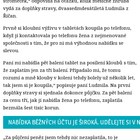
stromeček,“ odpovídá na otázku, kolik měsíčně zhruba
vydá za doplňky stravy, dvaasedmdesátiletá Ludmila z
Říčan.
Prvně si kloubní výživu v tabletách koupila po telefonu,
když jí kontaktovala po telefonu žena z nejmenované
společnosti s tím, že pro ni má výhodnou nabídku se
slevou.
Paní mi nabídla pět balení tablet na posílení kloubů s tím,
že zaplatím jen za tři balení. Připadalo mi, že tomu
rozumí a mně klouby v koleni tehdy bolely už několik let,
tak jsem si je koupila,“ popisuje paní Ludmila. Na první
doplňky stravy si sjednala dokonce půjčku. Za pět balení
za cenu tří, jak jí nabídla žena po telefonu, zaplatila
bezmála šest tisíc korun.
NABÍDKA BĚŽNÝCH ÚČTU JE ŠIROKÁ. UDĚLEJTE SI V 
„Za půjčení peněz jsem tehdy nic nezaplatila, to je