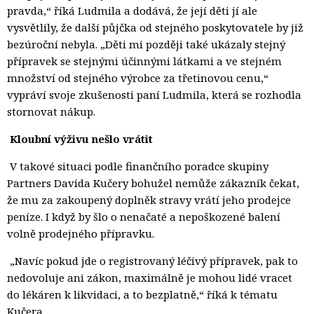
pravda,“ říká Ludmila a dodává, že její děti jí ale
vysvětlily, že další půjčka od stejného poskytovatele by již
bezúroční nebyla. „Děti mi později také ukázaly stejný
přípravek se stejnými účinnými látkami a ve stejném
množství od stejného výrobce za třetinovou cenu,“
vypráví svoje zkušenosti paní Ludmila, která se rozhodla
stornovat nákup.
Kloubní výživu nešlo vrátit
V takové situaci podle finančního poradce skupiny 
Partners Davida Kučery bohužel nemůže zákazník čekat,
že mu za zakoupený doplněk stravy vrátí jeho prodejce
peníze. I když by šlo o nenačaté a nepoškozené balení
volně prodejného přípravku.
„Navíc pokud jde o registrovaný léčivý přípravek, pak to 
nedovoluje ani zákon, maximálně je mohou lidé vracet
do lékáren k likvidaci, a to bezplatně,“ říká k tématu
Kučera.