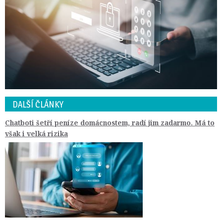
DALŠÍ ČLÁNKY
Chatboti šetří peníze domácnostem, radí jim zadarmo. Má to
však i velká rizika