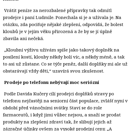
Vrátit peníze za nerozbalené přípravky tak odmítl 
prodejce i paní Ludmile. Ponechala si je a užívala je. Na
otázku, zda pociťuje nějaké zlepšení, odpovídá, že bolest
kloubů je v jejím věku přirozená a že by se jí úplně
zbavila ani nečeká.
„Kloubní výživu užívám spíše jako takový doplněk na 
posílení kostí, klouby někdy bolí víc, a někdy méně, a tak
to asi už zůstane. Co se týče peněz, další doplňky mi ale už
obstarávají vždy děti,“ uzavírá svou zkušenost.
Prodeje po telefonu nebývají moc seriózní
Podle Davida Kučery cílí prodejci doplňků stravy po 
telefonu nejčastěji na seniorní část populace, zvlášť nyní v
období před vánočními svátky. Staví se do role
farmaceutů, i když jimi vůbec nejsou, a snaží se prodat
produkty na zlepšení zdraví tak, že slibují jejich až
zázračné účinky ovšem za vysoké prodejní ceny. „A