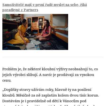
Samoživitelé mají v první řadě myslet na sebe, říká
poradkyně z Partners
Problém je, že některé kloubní výživy neobsahují to, co
jejich výrobci slibují. A navíc je prodávají za vysokou
cenu.
„Doplňky stravy užívám roky, hlavně ty na posílení
kloubů. Měsíčně za ně zaplatím kolem dvou tisíc korun.
Dostávám je i pravidelně od dětí k Vánocům pod