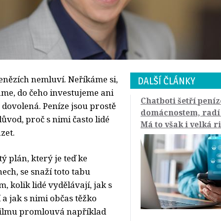
enězích nemluví. Neříkáme si,
DALŠÍ ČLÁNKY
áme, do čeho investujeme ani
Chatboti šetří peníz
a dovolená. Peníze jsou prostě
domácnostem, radí
 důvod, proč s nimi často lidé
Má to však i velká r
zet.
 plán, který je teď ke
nech, se snaží toto tabu
, kolik lidé vydělávají, jak s
 a jak s nimi občas těžko
 filmu promlouvá například