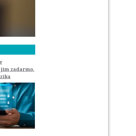
e
 jim zadarmo.
izika