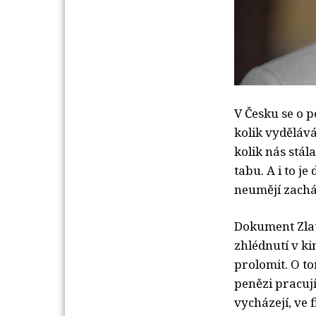
V Česku se o p
kolik vyděláv
kolik nás stál
tabu. A i to je
neumějí zachá
Dokument Zlatý
zhlédnutí v ki
prolomit. O tom
penězi pracují
vycházejí, ve