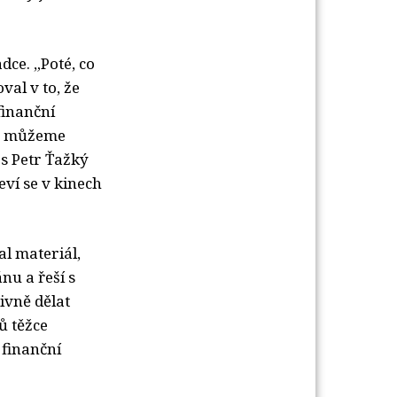
ce. „Poté, co
val v to, že
finanční
de, můžeme
s Petr Ťažký
eví se v kinech
l materiál,
nu a řeší s
ivně dělat
ů těžce
 finanční