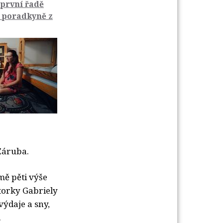
 první řadě
á poradkyně z
Záruba.
mě pěti výše
torky Gabriely
výdaje a sny,
.