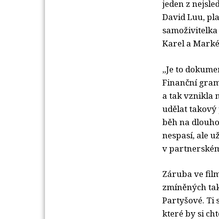
jeden z nejsl
David Luu, pl
samoživitelka
Karel a Marké
„Je to dokume
Finanční gram
a tak vznikla 
udělat takový 
běh na dlouhou
nespasí, ale u
v partnerském
Záruba ve fil
zmíněných tak
Partyšové. Ti 
které by si ch