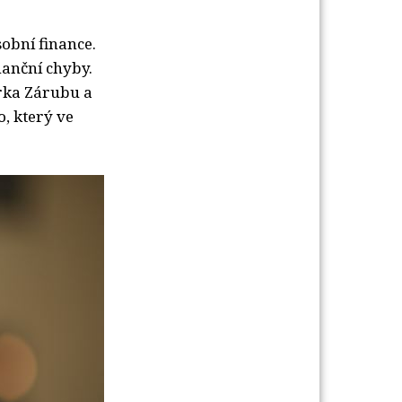
sobní finance.
nanční chyby.
arka Zárubu a
, který ve