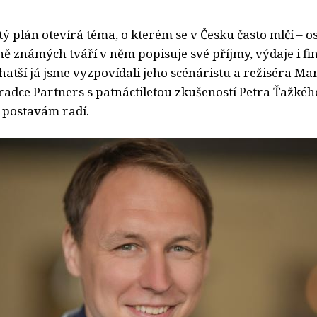
 plán otevírá téma, o kterém se v Česku často mlčí – o
ně známých tváří v něm popisuje své příjmy, výdaje i fi
hatší já jsme vyzpovídali jeho scénáristu a režiséra M
adce Partners s patnáctiletou zkušeností Petra Ťažkého
 postavám radí.