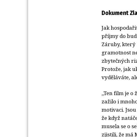
Dokument Zla
Jak hospodařit
příjmy do bud
Záruby, který 
gramotnost nen
zbytečných riz
Protože, jak u
vyděláváte, al
„Ten film je o 
zažilo i mnoho
motivaci. Jsou
že když natáče
musela se o se
zjistili, že m