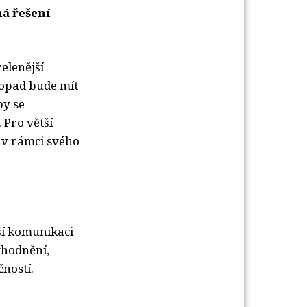
ná řešení
elenější
dopad bude mít
by se
 Pro větší
 v rámci svého
jší komunikaci
ýhodnění,
ností.