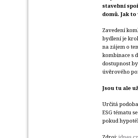
stavební spo
domů. Jak to
Zavedení kombi
bydlení je kr
na zájem o te
kombinace s d
dostupnost by
úvěrového por
Jsou tu ale u
Určitá podoba 
ESG tématu se
pokud hypoték
Zdroj:
idnes.cz