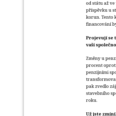
od státu až v
příspěvku u st
korun. Tento k
financování b
Projevují se
vaší společno
Změny u penzij
procent oprot
penzijními sp
transformovan
pak zvedlo záj
stavebního sp
roku.
Už jste zmíni