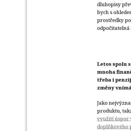
dluhopisy přev
bych s ohlede
prostředky po
odpočitatelná 
Letos spolu 
mnoha finanč
třeba i penzi
změny vnímát
Jako nejvýzn
produktu, tak
využití úspor
doplňkového p