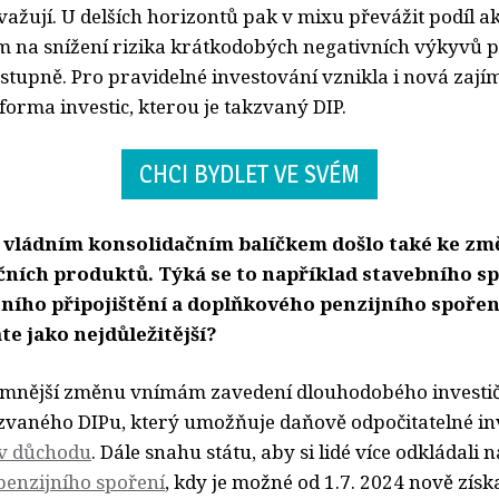
ažují. U delších horizontů pak v mixu převážit podíl ak
m na snížení rizika krátkodobých negativních výkyvů 
stupně. Pro pravidelné investování vznikla i nová zaj
forma investic, kterou je takzvaný DIP.
CHCI BYDLET VE SVÉM
s vládním konsolidačním balíčkem došlo také ke z
ních produktů. Týká se to například stavebního sp
jního připojištění a doplňkového penzijního spořen
e jako nejdůležitější?
amnější změnu vnímám zavedení dlouhodobého investi
zvaného DIPu, který umožňuje daňově odpočitatelné in
 v důchodu
. Dále snahu státu, aby si lidé více odkládali n
enzijního spoření
, kdy je možné od 1.7. 2024 nově získ