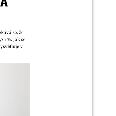
TA
ekává se, že
,75 %. Jak se
ysvětluje v