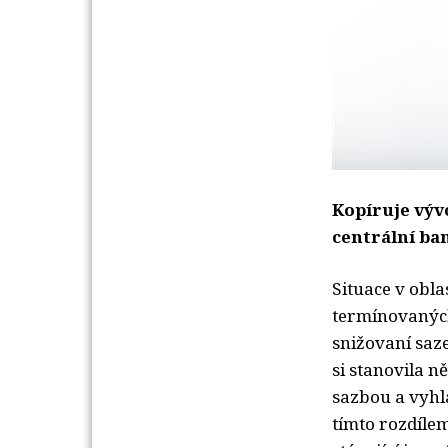
Kopíruje výv
centrální ba
Situace v obla
termínovanýc
snižovaní saz
si stanovila n
sazbou a vyhl
tímto rozdíle