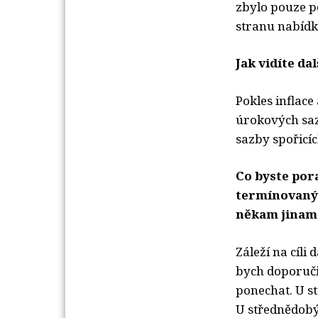
zbylo pouze p
stranu nabídk
Jak vidíte da
Pokles inflace 
úrokových saze
sazby spořicíc
Co byste pora
termínovanýc
někam jinam
Záleží na cíli
bych doporuči
ponechat. U s
U střednědobý