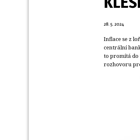
KLES
28. 5. 2024
Inflace se z l
centrální bank
to promítá do
rozhovoru pro 