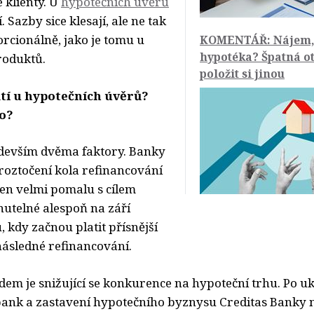
é klienty. U
hypotečních úvěrů
. Sazby sice klesají, ale ne tak 
rcionálně, jako je tomu u
KOMENTÁŘ: Nájem,
hypotéka? Špatná ot
roduktů.
položit si jinou
atí u hypotečních úvěrů?
no?
edevším dvěma faktory. Banky
 roztočení kola refinancování
jen velmi pomalu s cílem
nutelné alespoň na září
, kdy začnou platit přísnější
následné refinancování.
m je snižující se konkurence na hypoteční trhu. Po u
bank a zastavení hypotečního byznysu Creditas Banky