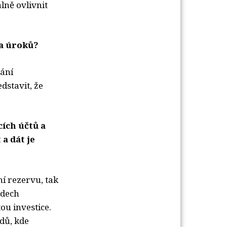
lně ovlivnit
ka úroků?
ání 
dstavit, že
cích účtů a
a dát je
ní rezervu, tak
adech
ou investice.
dů, kde