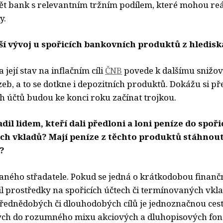
ět bank s relevantním tržním podílem, které mohou reá
y.
lší vývoj u spořicích bankovních produktů z hledis
a její stav na inflačním cíli
ČNB
povede k dalšímu snižov
b, a to se dotkne i depozitních produktů. Dokážu si pře
h účtů budou ke konci roku začínat trojkou.
dil lidem, kteří dali předloni a loni peníze do spoři
h vkladů? Mají peníze z těchto produktů stáhnout 
?
 daného střadatele. Pokud se jedná o krátkodobou finanč
l prostředky na spořicích účtech či termínovaných vkl
třednědobých či dlouhodobých cílů je jednoznačnou cest
ch do rozumného mixu akciových a dluhopisových fon