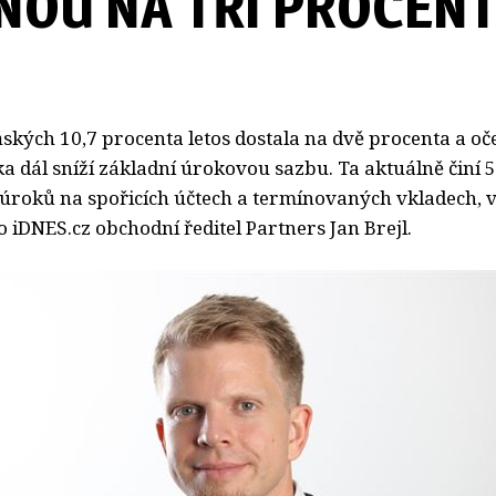
NOU NA TŘI PROCEN
oňských 10,7 procenta letos dostala na dvě procenta a oč
a dál sníží základní úrokovou sazbu. Ta aktuálně činí 5
 úroků na spořicích účtech a termínovaných vkladech, v
iDNES.cz obchodní ředitel Partners Jan Brejl.