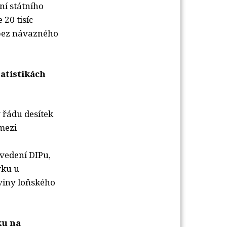
ní státního
20 tisíc
 bez návazného
atistikách
 řádu desítek
mezi
vedení DIPu,
vku u
oviny loňského
ku na