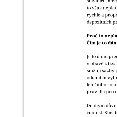
stávající i nov
to však neplatí
rychle a propo
depozitních p
Proč to nepl
Čím je to dá
Je to dáno př
v obavě z tzv.
snižují sazby 
oddálit nevyh
letošního roku
pravidla pro 
Druhým důvode
činnosti Sber