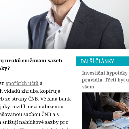
oj úroků snižování sazeb
DALŠÍ ČLÁNKY
nky?
Investiční hypotéky
pravidla. Třetí byt 
sti
spořících účtů
a 
všem
h vkladů zhruba kopíruje
eb ze strany ČNB. Většina bank
ějaký rozdíl mezi nabízenou
ašovanou sazbou ČNB a s
m snižují nabídkové sazby pro