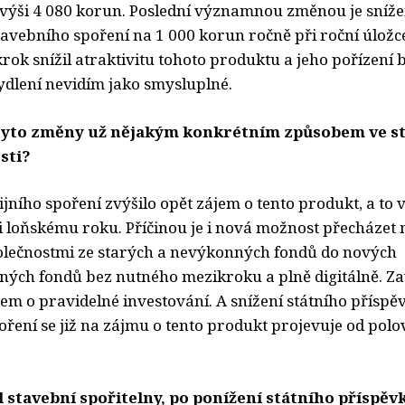
e výši 4 080 korun. Poslední významnou změnou je sníže
avebního spoření na 1 000 korun ročně při roční úložce 
rok snížil atraktivitu tohoto produktu a jeho pořízení
ydlení nevidím jako smysluplné.
 tyto změny už nějakým konkrétním způsobem ve st
sti?
ního spoření zvýšilo opět zájem o tento produkt, a to v
i loňskému roku. Příčinou je i nová možnost přecházet 
olečnostmi ze starých a nevýkonných fondů do nových
ých fondů bez nutného mezikroku a plně digitálně. Za
em o pravidelné investování. A snížení státního příspě
oření se již na zájmu o tento produkt projevuje od pol
l stavební spořitelny, po ponížení státního příspěv