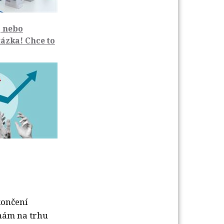
 nebo
ázka! Chce to
končení
 nám na trhu