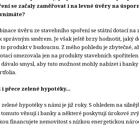
ření se začaly zaměřovat i na levné úvěry na úspor
 vnímáte?
nace úvěru ze stavebního spoření se státní dotací na z
ok správným směrem. Je však ještě brzy hodnotit, jaký 
nto produkt v budoucnu. Z mého pohledu je zbytečné, a
otací omezovala jen na produkty stavebních spořitelen.
 dávalo smysl, aby tuto možnost mohly nabízet i banky
tfolia.
ž i přece zelené hypotéky…
zelené hypotéky s námi je již roky. S ohledem na silně
 tomuto věnují i banky a některé poskytují úrokové zv
ou financujete nemovitost s nízkou energetickou nároč