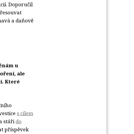
cií. Doporučil
přesouvat
ímavá a daňově
měnám u
oření, ale
í. Které
čního
vestice
s cílem
a stáři
do
at příspěvek