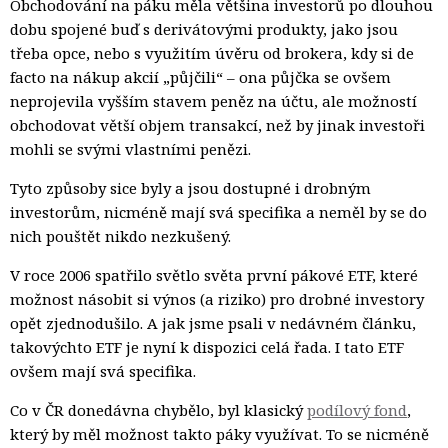
Obchodování na páku měla většina investorů po dlouhou
dobu spojené buď s derivátovými produkty, jako jsou
třeba opce, nebo s využitím úvěru od brokera, kdy si de
facto na nákup akcií „půjčili“ – ona půjčka se ovšem
neprojevila vyšším stavem peněz na účtu, ale možností
obchodovat větší objem transakcí, než by jinak investoři
mohli se svými vlastními penězi.
Tyto způsoby sice byly a jsou dostupné i drobným
investorům, nicméně mají svá specifika a neměl by se do
nich pouštět nikdo nezkušený.
V roce 2006 spatřilo světlo světa první pákové ETF, které
možnost násobit si výnos (a riziko) pro drobné investory
opět zjednodušilo. A jak jsme psali v nedávném článku,
takovýchto ETF je nyní k dispozici celá řada. I tato ETF
ovšem mají svá specifika.
Co v ČR donedávna chybělo, byl klasický
podílový fond
,
který by měl možnost takto páky využívat. To se nicméně