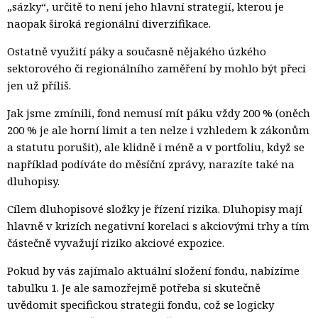
„sázky“, určitě to není jeho hlavní strategií, kterou je
naopak široká regionální diverzifikace.
Ostatně využití páky a současně nějakého úzkého
sektorového či regionálního zaměření by mohlo být přeci
jen už příliš.
Jak jsme zmínili, fond nemusí mít páku vždy 200 % (oněch
200 % je ale horní limit a ten nelze i vzhledem k zákonům
a statutu porušit), ale klidně i méně a v portfoliu, když se
například podíváte do měsíční zprávy, narazíte také na
dluhopisy.
Cílem dluhopisové složky je řízení rizika. Dluhopisy mají
hlavně v krizích negativní korelaci s akciovými trhy a tím
částečně vyvažují riziko akciové expozice.
Pokud by vás zajímalo aktuální složení fondu, nabízíme
tabulku 1. Je ale samozřejmě potřeba si skutečně
uvědomit specifickou strategii fondu, což se logicky