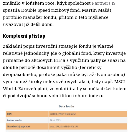
změnilo v loňském roce, když společnost
Partners IS
spustila Double Speed rizikový fond. Martin Mašát, 
portfolio manažer fondu, přitom o této myšlence
uvažoval již delší dobu.
Komplexní přístup
Základní popis investiční strategie fondu je vlastně
relativně jednoduchý. Jde o globální fond, který investuje
primárně do akciových ETF a s využitím páky se snaží na
dlouhé periodě dosáhnout vyššího (teoreticky
dvojnásobného, protože páka může být až dvojnásobná)
výnosu než široký index světových akcií, tedy např. MSCI
World. Zároveň platí, že volatilita by se měla držet kolem
či pod dvojnásobnou volatilitou tohoto indexu.