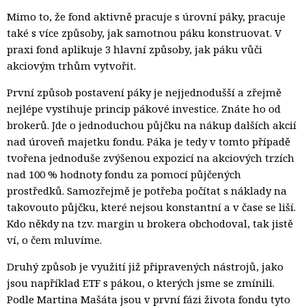
Mimo to, že fond aktivně pracuje s úrovní páky, pracuje
také s více způsoby, jak samotnou páku konstruovat. V
praxi fond aplikuje 3 hlavní způsoby, jak páku vůči
akciovým trhům vytvořit.
První způsob postavení páky je nejjednodušší a zřejmě
nejlépe vystihuje princip pákové investice. Znáte ho od
brokerů. Jde o jednoduchou půjčku na nákup dalších akcií
nad úroveň majetku fondu. Páka je tedy v tomto případě
tvořena jednoduše zvýšenou expozicí na akciových trzích
nad 100 % hodnoty fondu za pomocí půjčených
prostředků. Samozřejmě je potřeba počítat s náklady na
takovouto půjčku, které nejsou konstantní a v čase se liší.
Kdo někdy na tzv. margin u brokera obchodoval, tak jistě
ví, o čem mluvíme.
Druhý způsob je využití již připravených nástrojů, jako
jsou například ETF s pákou, o kterých jsme se zmínili.
Podle Martina Mašáta jsou v první fázi života fondu tyto