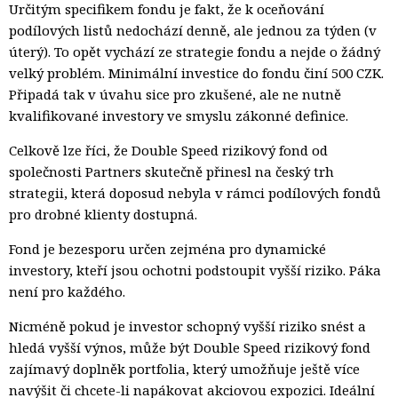
Určitým specifikem fondu je fakt, že k oceňování
podílových listů nedochází denně, ale jednou za týden (v
úterý). To opět vychází ze strategie fondu a nejde o žádný
velký problém. Minimální investice do fondu činí 500 CZK.
Připadá tak v úvahu sice pro zkušené, ale ne nutně
kvalifikované investory ve smyslu zákonné definice.
Celkově lze říci, že Double Speed rizikový fond od
společnosti Partners skutečně přinesl na český trh
strategii, která doposud nebyla v rámci podílových fondů
pro drobné klienty dostupná.
Fond je bezesporu určen zejména pro dynamické
investory, kteří jsou ochotni podstoupit vyšší riziko. Páka
není pro každého.
Nicméně pokud je investor schopný vyšší riziko snést a
hledá vyšší výnos, může být Double Speed rizikový fond
zajímavý doplněk portfolia, který umožňuje ještě více
navýšit či chcete-li napákovat akciovou expozici. Ideální