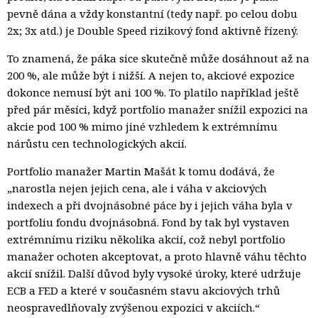
pevně dána a vždy konstantní (tedy např. po celou dobu
2x; 3x atd.) je Double Speed rizikový fond aktivně řízený.
To znamená, že páka sice skutečně může dosáhnout až na
200 %, ale může být i nižší. A nejen to, akciové expozice
dokonce nemusí být ani 100 %. To platilo například ještě
před pár měsíci, když portfolio manažer snížil expozici na
akcie pod 100 % mimo jiné vzhledem k extrémnímu
nárůstu cen technologických akcií.
Portfolio manažer Martin Mašát k tomu dodává, že
„narostla nejen jejich cena, ale i váha v akciových
indexech a při dvojnásobné páce by i jejich váha byla v
portfoliu fondu dvojnásobná. Fond by tak byl vystaven
extrémnímu riziku několika akcií, což nebyl portfolio
manažer ochoten akceptovat, a proto hlavně váhu těchto
akcií snížil. Další důvod byly vysoké úroky, které udržuje
ECB a FED a které v současném stavu akciových trhů
neospravedlňovaly zvýšenou expozici v akciích.“