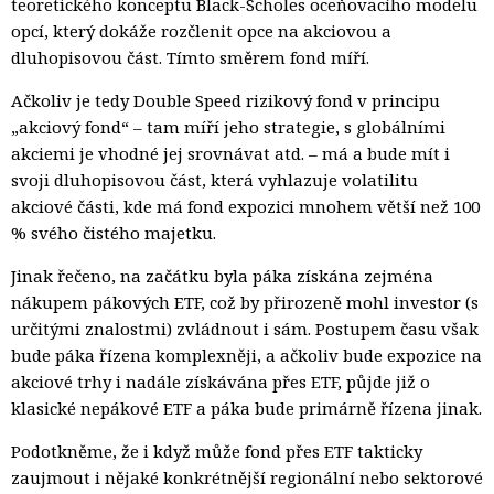
teoretického konceptu Black-Scholes oceňovacího modelu
opcí, který dokáže rozčlenit opce na akciovou a
dluhopisovou část. Tímto směrem fond míří.
Ačkoliv je tedy Double Speed rizikový fond v principu
„akciový fond“ – tam míří jeho strategie, s globálními
akciemi je vhodné jej srovnávat atd. – má a bude mít i
svoji dluhopisovou část, která vyhlazuje volatilitu
akciové části, kde má fond expozici mnohem větší než 100
% svého čistého majetku.
Jinak řečeno, na začátku byla páka získána zejména
nákupem pákových ETF, což by přirozeně mohl investor (s
určitými znalostmi) zvládnout i sám. Postupem času však
bude páka řízena komplexněji, a ačkoliv bude expozice na
akciové trhy i nadále získávána přes ETF, půjde již o
klasické nepákové ETF a páka bude primárně řízena jinak.
Podotkněme, že i když může fond přes ETF takticky
zaujmout i nějaké konkrétnější regionální nebo sektorové