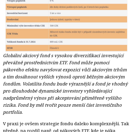
Globální akciový fond s vysokou diverzifikací investující
převážně prostřednictvím ETF. Fond může pomocí
pákového efektu navyšovat expozici vůči akciovým trhům
a tím dosáhnout vyšších výnosů oproti běžným akciovým
fondům. Volatilita fondu bude výraznější a fond je vhodný
pro dlouhodobé dynamické investory vyhledávající
nadprůměrný výnos při akceptování přiměřeně vyššího
rizika. Fond by měl tvořit pouze menší část investičního
portfolia.
V praxi je ovšem strategie fondu daleko komplexnější. Tak
předně, na rozdíl např. od pákových ETF, kde je páka