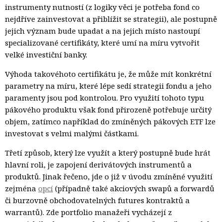
instrumenty nutností (z logiky věci je potřeba fond co
nejdříve zainvestovat a přiblížit se strategii), ale postupně
jejich význam bude upadat a na jejich místo nastoupí
specializované certifikáty, které umí na míru vytvořit
velké investiční banky.
Výhoda takovéhoto certifikátu je, že může mít konkrétní
parametry na míru, které lépe sedí strategii fondu a jeho
paramenty jsou pod kontrolou. Pro využití tohoto typu
pákového produktu však fond přirozeně potřebuje určitý
objem, zatímco například do zmíněných pákových ETF lze
investovat s velmi malými částkami.
Třetí způsob, který lze využít a který postupně bude hrát
hlavní roli, je zapojení derivátových instrumentů a
produktů. Jinak řečeno, jde o již v úvodu zmíněné využití
zejména
opcí
(případně také akciových swapů a forwardů 
či burzovně obchodovatelných futures kontraktů a
warrantů). Zde portfolio manažeři vycházejí z