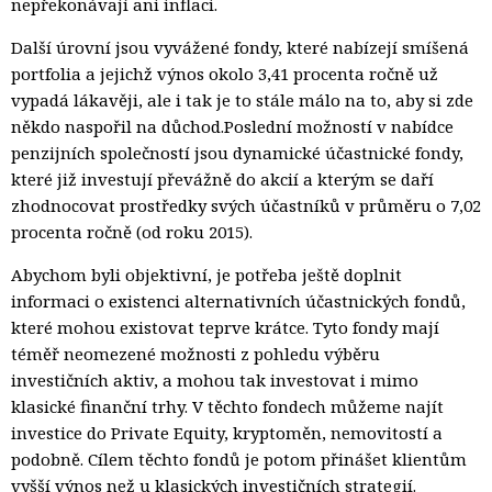
nepřekonávají ani inflaci.
Další úrovní jsou vyvážené fondy, které nabízejí smíšená
portfolia a jejichž výnos okolo 3,41 procenta ročně už
vypadá lákavěji, ale i tak je to stále málo na to, aby si zde
někdo naspořil na důchod.Poslední možností v nabídce
penzijních společností jsou dynamické účastnické fondy,
které již investují převážně do akcií a kterým se daří
zhodnocovat prostředky svých účastníků v průměru o 7,02
procenta ročně (od roku 2015).
Abychom byli objektivní, je potřeba ještě doplnit
informaci o existenci alternativních účastnických fondů,
které mohou existovat teprve krátce. Tyto fondy mají
téměř neomezené možnosti z pohledu výběru
investičních aktiv, a mohou tak investovat i mimo
klasické finanční trhy. V těchto fondech můžeme najít
investice do Private Equity, kryptoměn, nemovitostí a
podobně. Cílem těchto fondů je potom přinášet klientům
vyšší výnos než u klasických investičních strategií.