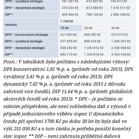
Pozn.: V tabulkách bylo počítáno s následujícími výnosy:
DPS konzervativní 1,81 % p. a. (průměr od roku 2013), DPS
vyvážený 3,41 % p. a. (průměr od roku 2013), DPS
dynamický 7,02 % p. a. (průměr od roku 2015 z důvodu
zahrnutí více fondů), DIP 11,64 % p. a. (průměr globálních
akciových fondů od roku 2013). * DPS – je počítáno se
státním příspěvkem, ale není zohledněna daň z výnosů v
případě jednorázového výběru úspor. U dynamického
fondu při spoření 1700 Kč po dobu 30 let by byla daň ve
výši 251 050 Kč a o tuto částku je potřeba ponížit konečný
stav úspor. ** DIP – není zahrnuta průběžná daňová