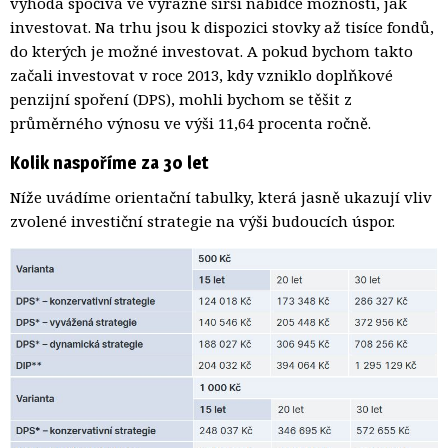
výhoda spočívá ve výrazně širší nabídce možností, jak
investovat. Na trhu jsou k dispozici stovky až tisíce fondů,
do kterých je možné investovat. A pokud bychom takto
začali investovat v roce 2013, kdy vzniklo doplňkové
penzijní spoření (DPS), mohli bychom se těšit z
průměrného výnosu ve výši 11,64 procenta ročně.
Kolik naspoříme za 30 let
Níže uvádíme orientační tabulky, která jasně ukazují vliv
zvolené investiční strategie na výši budoucích úspor.