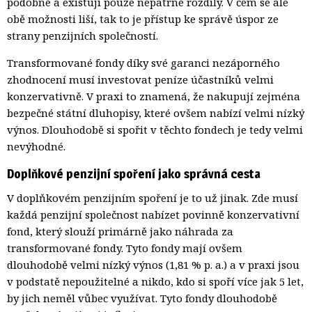
podobné a existují pouze nepatrné rozdíly. V čem se ale
obě možnosti liší, tak to je přístup ke správě úspor ze
strany penzijních společností.
Transformované fondy díky své garanci nezáporného
zhodnocení musí investovat peníze účastníků velmi
konzervativně. V praxi to znamená, že nakupují zejména
bezpečné státní dluhopisy, které ovšem nabízí velmi nízký
výnos. Dlouhodobě si spořit v těchto fondech je tedy velmi
nevýhodné.
Doplňkové penzijní spoření jako správná cesta
V doplňkovém penzijním spoření je to už jinak. Zde musí
každá penzijní společnost nabízet povinně konzervativní
fond, který slouží primárně jako náhrada za
transformované fondy. Tyto fondy mají ovšem
dlouhodobě velmi nízký výnos (1,81 % p. a.) a v praxi jsou
v podstatě nepoužitelné a nikdo, kdo si spoří více jak 5 let,
by jich neměl vůbec využívat. Tyto fondy dlouhodobě