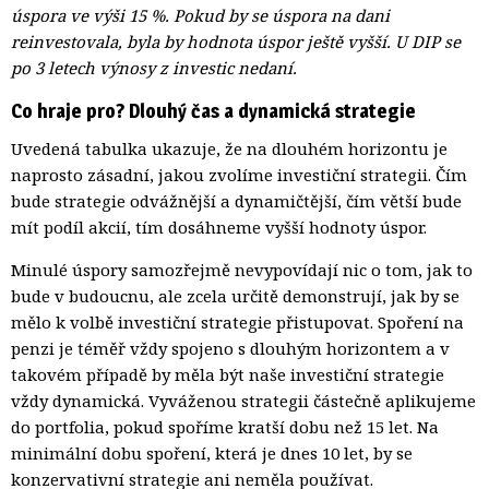
úspora ve výši 15 %. Pokud by se úspora na dani
reinvestovala, byla by hodnota úspor ještě vyšší. U DIP se
po 3 letech výnosy z investic nedaní.
Co hraje pro? Dlouhý čas a dynamická strategie
Uvedená tabulka ukazuje, že na dlouhém horizontu je
naprosto zásadní, jakou zvolíme investiční strategii. Čím
bude strategie odvážnější a dynamičtější, čím větší bude
mít podíl akcií, tím dosáhneme vyšší hodnoty úspor.
Minulé úspory samozřejmě nevypovídají nic o tom, jak to
bude v budoucnu, ale zcela určitě demonstrují, jak by se
mělo k volbě investiční strategie přistupovat. Spoření na
penzi je téměř vždy spojeno s dlouhým horizontem a v
takovém případě by měla být naše investiční strategie
vždy dynamická. Vyváženou strategii částečně aplikujeme
do portfolia, pokud spoříme kratší dobu než 15 let. Na
minimální dobu spoření, která je dnes 10 let, by se
konzervativní strategie ani neměla používat.