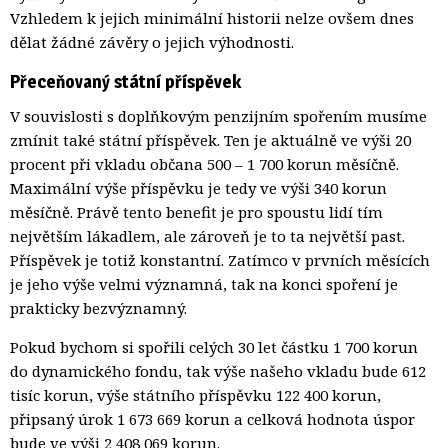
Vzhledem k jejich minimální historii nelze ovšem dnes
dělat žádné závěry o jejich výhodnosti.
Přeceňovaný státní příspěvek
V souvislosti s doplňkovým penzijním spořením musíme
zmínit také státní příspěvek. Ten je aktuálně ve výši 20
procent při vkladu občana 500 – 1 700 korun měsíčně.
Maximální výše příspěvku je tedy ve výši 340 korun
měsíčně. Právě tento benefit je pro spoustu lidí tím
největším lákadlem, ale zároveň je to ta největší past.
Příspěvek je totiž konstantní. Zatímco v prvních měsících
je jeho výše velmi významná, tak na konci spoření je
prakticky bezvýznamný.
Pokud bychom si spořili celých 30 let částku 1 700 korun
do dynamického fondu, tak výše našeho vkladu bude 612
tisíc korun, výše státního příspěvku 122 400 korun,
připsaný úrok 1 673 669 korun a celková hodnota úspor
bude ve výši 2 408 069 korun.