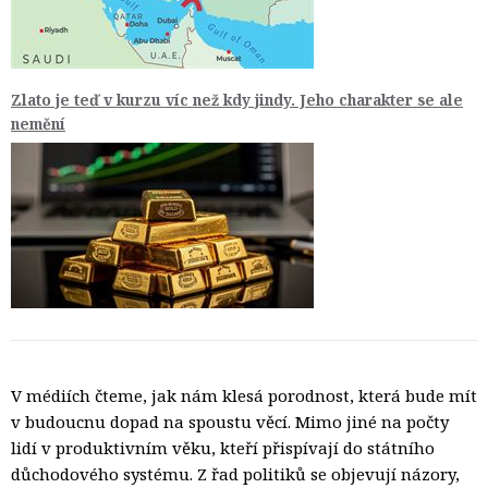
Zlato je teď v kurzu víc než kdy jindy. Jeho charakter se ale
nemění
V médiích čteme, jak nám klesá porodnost, která bude mít
v budoucnu dopad na spoustu věcí. Mimo jiné na počty
lidí v produktivním věku, kteří přispívají do státního
důchodového systému. Z řad politiků se objevují názory,