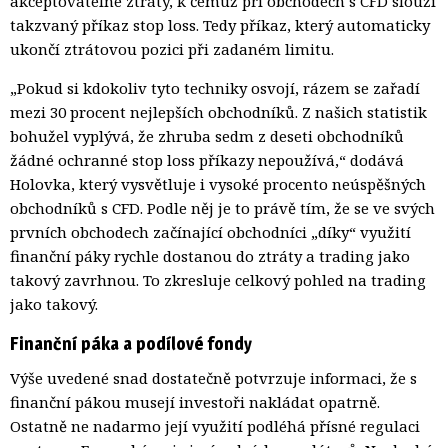
akceptovatelné ztráty, k čemuž při obchodech s CFD slouží
takzvaný příkaz stop loss. Tedy příkaz, který automaticky
ukončí ztrátovou pozici při zadaném limitu.
„Pokud si kdokoliv tyto techniky osvojí, rázem se zařadí
mezi 30 procent nejlepších obchodníků. Z našich statistik
bohužel vyplývá, že zhruba sedm z deseti obchodníků
žádné ochranné stop loss příkazy nepoužívá,“ dodává
Holovka, který vysvětluje i vysoké procento neúspěšných
obchodníků s CFD. Podle něj je to právě tím, že se ve svých
prvních obchodech začínající obchodníci „díky“ využití
finanční páky rychle dostanou do ztráty a trading jako
takový zavrhnou. To zkresluje celkový pohled na trading
jako takový.
Finanční páka a podílové fondy
Výše uvedené snad dostatečně potvrzuje informaci, že s
finanční pákou musejí investoři nakládat opatrně.
Ostatně ne nadarmo její využití podléhá přísné regulaci