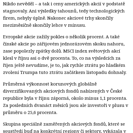
Nikdo nevěděl – a tak i ceny amerických akcií v podstatě
stagnovaly. Ani výsledky tahounů, tedy technologických
firem, nebyly úplně. Nakonec akciové trhy skončily
meziměsíčně skončily lehce v mínusu.
Evropské akcie zažily pokles o několik procent. A také
čínské akcie po zářijovém jednorázovém skoku nahoru,
zase popolezly zpátky dolů. MSCI index světových akcí
klesl v říjnu asi o dvě procenta. To, co na výsledcích za
říjen ještě nevudíme, je to, jak rychle ztrátu po hladkém
zvolení Trumpa tuto ztrátu začátkem listopadu dohnaly.
Průměrná výkonnost korunových globálně
diverzifikovaných akciových fondů nabízených v České
republice byla v říjnu záporná, okolo minus 1,1 procenta.
Za posledních dvanáct měsíců jsou ale investoři v plusu v
průměru o 25,6 procenta.
Skupina speciálně zaměřených akciových fondů, které se
soustředí buď na konkrétní regiony či sektory, vykázala v