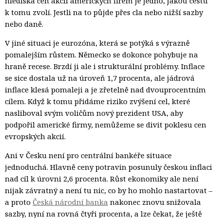
hlediska cen akcií amerických firem je jedno, jakou cestu
k tomu zvolí. Jestli na to půjde přes cla nebo nižší sazby
nebo daně.
V jiné situaci je eurozóna, která se potýká s výrazně
pomalejším růstem. Německo se dokonce pohybuje na
hraně recese. Brzdí ji ale i strukturální problémy. Inflace
se sice dostala už na úroveň 1,7 procenta, ale jádrová
inflace klesá pomaleji a je zřetelně nad dvouprocentním
cílem. Když k tomu přidáme riziko zvýšení cel, které
nasliboval svým voličům nový prezident USA, aby
podpořil americké firmy, nemůžeme se divit poklesu cen
evropských akcií.
Ani v Česku není pro centrální bankéře situace
jednoduchá. Hlavně ceny potravin posunuly českou inflaci
nad cíl k úrovni 2,6 procenta. Růst ekonomiky ale není
nijak závratný a není tu nic, co by ho mohlo nastartovat –
a proto
Česká národní banka
nakonec znovu snižovala 
sazby, nyní na rovná čtyři procenta, a lze čekat, že ještě