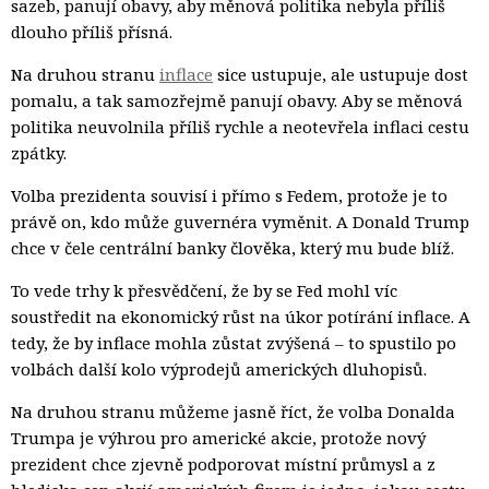
sazeb, panují obavy, aby měnová politika nebyla příliš
dlouho příliš přísná.
Na druhou stranu
inflace
sice ustupuje, ale ustupuje dost 
pomalu, a tak samozřejmě panují obavy. Aby se měnová
politika neuvolnila příliš rychle a neotevřela inflaci cestu
zpátky.
Volba prezidenta souvisí i přímo s Fedem, protože je to
právě on, kdo může guvernéra vyměnit. A Donald Trump
chce v čele centrální banky člověka, který mu bude blíž.
To vede trhy k přesvědčení, že by se Fed mohl víc
soustředit na ekonomický růst na úkor potírání inflace. A
tedy, že by inflace mohla zůstat zvýšená – to spustilo po
volbách další kolo výprodejů amerických dluhopisů.
Na druhou stranu můžeme jasně říct, že volba Donalda
Trumpa je výhrou pro americké akcie, protože nový
prezident chce zjevně podporovat místní průmysl a z