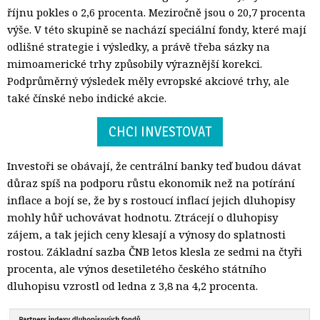
říjnu pokles o 2,6 procenta. Meziročně jsou o 20,7 procenta
výše. V této skupině se nachází speciální fondy, které mají
odlišné strategie i výsledky, a právě třeba sázky na
mimoamerické trhy způsobily výraznější korekci.
Podprůměrný výsledek měly evropské akciové trhy, ale
také čínské nebo indické akcie.
CHCI INVESTOVAT
Investoři se obávají, že centrální banky teď budou dávat
důraz spíš na podporu růstu ekonomik než na potírání
inflace a bojí se, že by s rostoucí inflací jejich dluhopisy
mohly hůř uchovávat hodnotu. Ztrácejí o dluhopisy
zájem, a tak jejich ceny klesají a výnosy do splatnosti
rostou. Základní sazba ČNB letos klesla ze sedmi na čtyři
procenta, ale výnos desetiletého českého státního
dluhopisu vzrostl od ledna z 3,8 na 4,2 procenta.