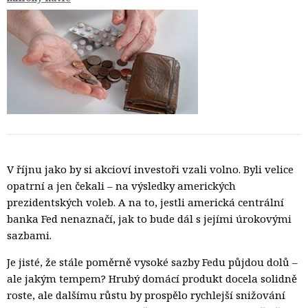
V říjnu jako by si akcioví investoři vzali volno. Byli velice
opatrní a jen čekali – na výsledky amerických
prezidentských voleb. A na to, jestli americká centrální
banka Fed nenaznačí, jak to bude dál s jejími úrokovými
sazbami.
Je jisté, že stále poměrně vysoké sazby Fedu půjdou dolů –
ale jakým tempem? Hrubý domácí produkt docela solidně
roste, ale dalšímu růstu by prospělo rychlejší snižování