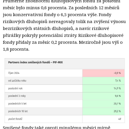
Průměrné zhodnocení dluhopisových fondů za poslední
měsíc bylo minus 0,6 procenta. Za posledních 12 měsíců
jsou konzervativní fondy o 6,5 procenta výše. Fondy
rizikových dluhopisů nereagovaly tolik na zvýšení výnosu
bezrizikových státních dluhopisů, a navíc rizikové
přirážky pokryly potenciální ztráty. Rizikové dluhopisové
fondy přidaly za měsíc 0,2 procenta. Meziročně jsou výš o
1,8 procenta.
Smíšené fondy také oproti minulému měsíci mírně