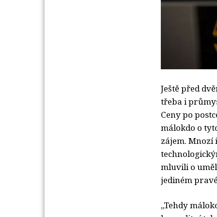
Ještě před dvě
třeba i průmy
Ceny po postc
málokdo o tyt
zájem. Mnozí i
technologickým
mluvili o uměl
jediném prav
„Tehdy máloko