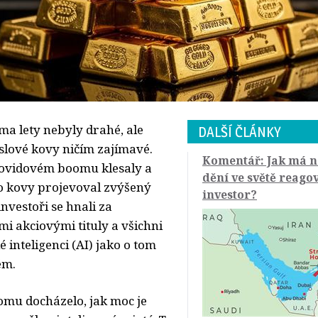
ma lety nebyly drahé, ale
DALŠÍ ČLÁNKY
slové kovy ničím zajímavé.
Komentář: Jak má n
ovidovém boomu klesaly a
dění ve světě reago
o kovy projevoval zvýšený
investor?
nvestoři se hnali za
i akciovými tituly a všichni
é inteligenci (AI) jako o tom
ém.
mu docházelo, jak moc je