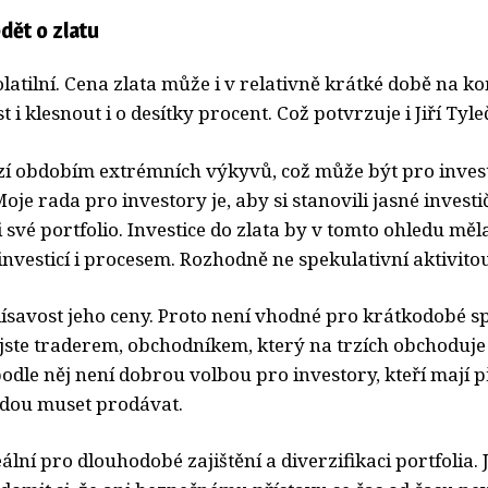
dět o zlatu
olatilní. Cena zlata může i v relativně krátké době na k
 i klesnout i o desítky procent. Což potvrzuje i Jiří Tyle
zí obdobím extrémních výkyvů, což může být pro inves
oje rada pro investory je, aby si stanovili jasné investič
i své portfolio. Investice do zlata by v tomto ohledu měl
vesticí i procesem. Rozhodně ne spekulativní aktivitou
lísavost jeho ceny. Proto není vhodné pro krátkodobé s
jste traderem, obchodníkem, který na trzích obchoduje
odle něj není dobrou volbou pro investory, kteří mají 
udou muset prodávat.
ální pro dlouhodobé zajištění a diverzifikaci portfolia. J