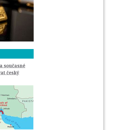
a současné
vat český