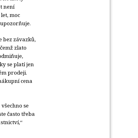
t není
 let, moc
“ upozorňuje.
je bez závazků,
ičemž zlato
podmiňuje,
y se platí jen
ém prodeji.
 nákupní cena
 všechno se
te často třeba
stnictví,“