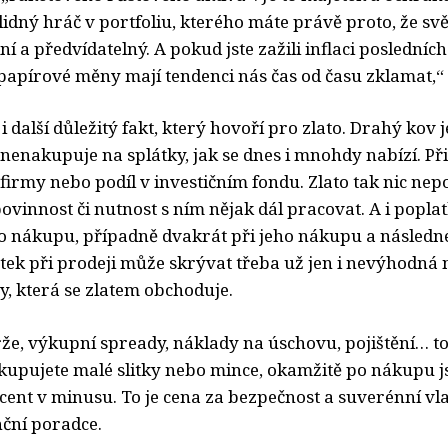
klidný hráč v portfoliu, kterého máte právě proto, že svě
ní a předvídatelný. A pokud jste zažili inflaci posledních
e papírové měny mají tendenci nás čas od času zklamat,
i další důležitý fakt, který hovoří pro zlato. Drahý kov 
nenakupuje na splátky, jak se dnes i mnohdy nabízí. Př
 firmy nebo podíl v investičním fondu. Zlato tak nic ne
vinnost či nutnost s ním nějak dál pracovat. A i poplatk
ho nákupu, případně dvakrát při jeho nákupu a následn
tek při prodeji může skrývat třeba už jen i nevýhodná
y, která se zlatem obchoduje.
e, výkupní spready, náklady na úschovu, pojištění… to
kupujete malé slitky nebo mince, okamžitě po nákupu js
ocent v minusu. To je cena za bezpečnost a suverénní vla
nční poradce.