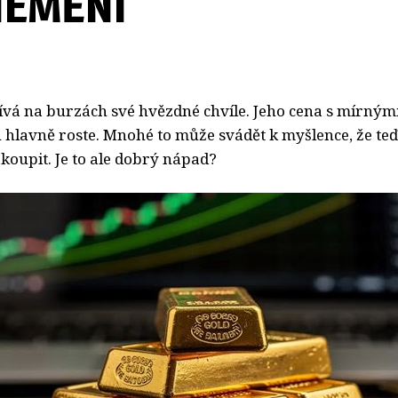
NEMĚNÍ
žívá na burzách své hvězdné chvíle. Jeho cena s mírným
 hlavně roste. Mnohé to může svádět k myšlence, že teď
akoupit. Je to ale dobrý nápad?