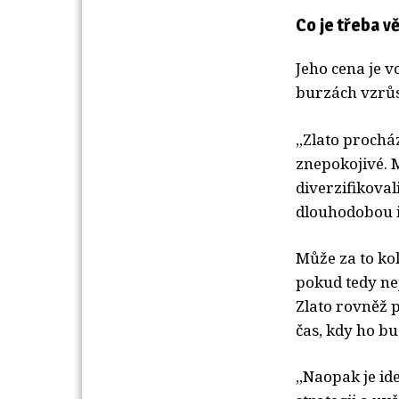
Co je třeba vě
Jeho cena je v
burzách vzrůst
„Zlato prochá
znepokojivé. M
diverzifikoval
dlouhodobou in
Může za to ko
pokud tedy ne
Zlato rovněž p
čas, kdy ho b
„Naopak je ide