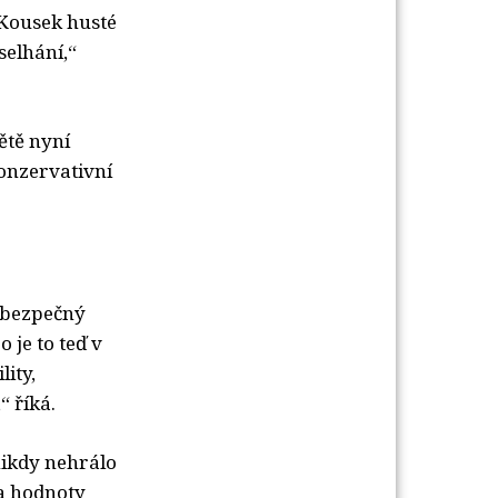
. Kousek husté
selhání,“
ětě nyní
konzervativní
í bezpečný
 je to teď v
lity,
“ říká.
nikdy nehrálo
na hodnoty