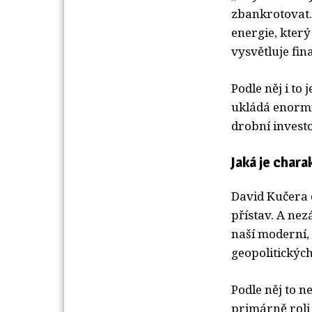
zbankrotovat. 
energie, který
vysvětluje fin
Podle něj i to
ukládá enormní
drobní investo
Jaká je charak
David Kučera d
přístav. A nezá
naší moderní, 
geopolitických
Podle něj to n
primárně roli