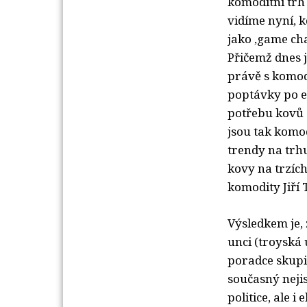
komoditní trh 
vidíme nyní, k
jako ‚game ch
Přičemž dnes j
právě s komod
poptávky po e
potřebu kovů a
jsou tak komod
trendy na trh
kovy na trzích
komodity Jiří 
Výsledkem je, 
unci (troyská 
poradce skupi
současný nejis
politice, ale 