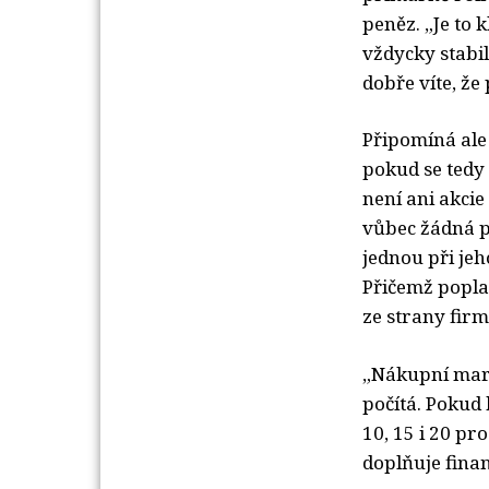
peněz. „Je to 
vždycky stabil
dobře víte, ž
Připomíná ale 
pokud se tedy 
není ani akcie
vůbec žádná po
jednou při je
Přičemž popla
ze strany firm
„Nákupní marž
počítá. Pokud 
10, 15 i 20 pr
doplňuje fina