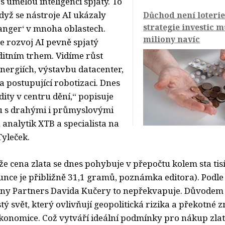
s umělou inteligencí spjatý. To
dyž se nástroje AI ukázaly
Důchod není loterie
strategie investic m
anger‘ v mnoha oblastech.
miliony navíc
e rozvoj AI pevně spjatý
itním trhem. Vidíme růst
nergiích, výstavbu datacenter,
 postupující robotizaci. Dnes
ity v centru dění,“ popisuje
u s drahými i průmyslovými
 analytik XTB a specialista na
Tyleček.
že cena zlata se dnes pohybuje v přepočtu kolem sta tis
unce je přibližně 31,1 gramů, poznámka editora). Podle
ny Partners Davida Kučery to nepřekvapuje. Důvodem j
tý svět, který ovlivňují geopolitická rizika a překotné 
i ekonomice. Což vytváří ideální podmínky pro nákup zlat