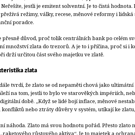
Neřešíte, jestli je emitent solventní. Je to čistá hodnota
 přežívá režimy, války, recese, měnové reformy i lidská 
anční poradce.
 je přesně důvod, proč tolik centrálních bank po celém sv
 množství zlata do trezorů. A je to i příčina, proč si i 
ři drží určitou část svého majetku ve zlatě.
teristika zlata
ále tvrdí, že zlato se od nepaměti chová jako ultimátn
leží na tom, jestli to bylo ve starověkých impériích, nebo
digitální době. „Když se lidé bojí inflace, měnové nestabi
 konfliktů nebo ztráty důvěry v systém, utíkají ke zlatu,
ení náhoda. Zlato má svou hodnotu pořád. Přesto zlato 
 „raketového růstového aktiva“. Je to majetek a ochra