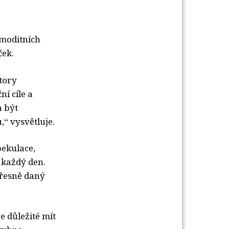
omoditních
ček.
tory
ní cíle a
a být
,“ vysvětluje.
pekulace,
 každý den.
přesně daný
e důležité mít