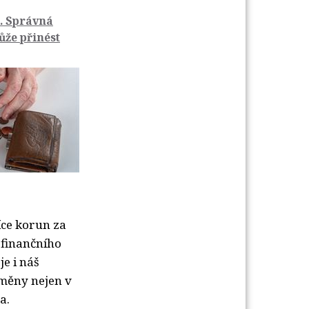
. Správná
ůže přinést
íce korun za
 finančního
e i náš
změny nejen v
a.