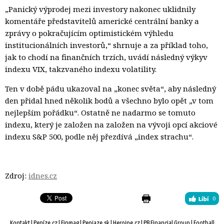
„Panický výprodej mezi investory nakonec uklidnily
komentáře představitelů americké centrální banky a
zprávy o pokračujícím optimistickém výhledu
institucionálních investorů,“ shrnuje a za příklad toho,
jak to chodí na finančních trzích, uvádí následný výkyv
indexu VIX, takzvaného indexu volatility.
Ten v době pádu ukazoval na „konec světa“, aby následný
den přidal hned několik bodů a všechno bylo opět „v tom
nejlepším pořádku“. Ostatně ne nadarmo se tomuto
indexu, který je založen na založen na vývoji opcí akciové
indexu S&P 500, podle něj přezdívá „index strachu“.
Zdroj:
idnes.cz
0
Kontakt
| 
Peníze.cz
| 
Finmag
| 
Peniaze.sk
| 
Heroine.cz
| 
PB Financial Group
| 
Football