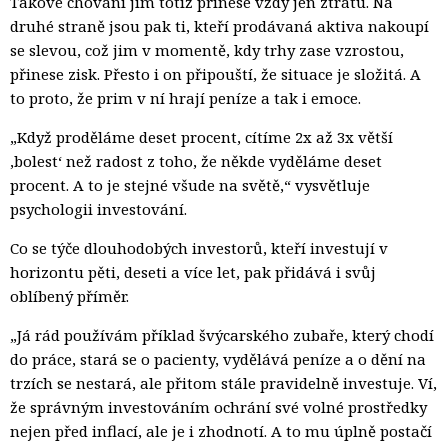
Takové chování jim totiž přinese vždy jen ztrátu. Na
druhé straně jsou pak ti, kteří prodávaná aktiva nakoupí
se slevou, což jim v momentě, kdy trhy zase vzrostou,
přinese zisk. Přesto i on připouští, že situace je složitá. A
to proto, že prim v ní hrají peníze a tak i emoce.
„Když proděláme deset procent, cítíme 2x až 3x větší
,bolest‘ než radost z toho, že někde vyděláme deset
procent. A to je stejné všude na světě,“ vysvětluje
psychologii investování.
Co se týče dlouhodobých investorů, kteří investují v
horizontu pěti, deseti a více let, pak přidává i svůj
oblíbený příměr.
„Já rád používám příklad švýcarského zubaře, který chodí
do práce, stará se o pacienty, vydělává peníze a o dění na
trzích se nestará, ale přitom stále pravidelně investuje. Ví,
že správným investováním ochrání své volné prostředky
nejen před inflací, ale je i zhodnotí. A to mu úplně postačí