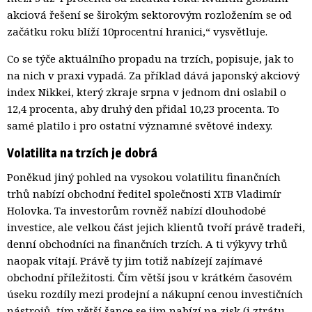
akciová řešení se širokým sektorovým rozložením se od
začátku roku blíží 10procentní hranici,“ vysvětluje.
Co se týče aktuálního propadu na trzích, popisuje, jak to
na nich v praxi vypadá. Za příklad dává japonský akciový
index Nikkei, který zkraje srpna v jednom dni oslabil o
12,4 procenta, aby druhý den přidal 10,23 procenta. To
samé platilo i pro ostatní významné světové indexy.
Volatilita na trzích je dobrá
Poněkud jiný pohled na vysokou volatilitu finančních
trhů nabízí obchodní ředitel společnosti XTB Vladimír
Holovka. Ta investorům rovněž nabízí dlouhodobé
investice, ale velkou část jejich klientů tvoří právě tradeři,
denní obchodníci na finančních trzích. A ti výkyvy trhů
naopak vítají. Právě ty jim totiž nabízejí zajímavé
obchodní příležitosti. Čím větší jsou v krátkém časovém
úseku rozdíly mezi prodejní a nákupní cenou investičních
nástrojů, tím větší šance se jim nabízí na zisk (i ztrátu,