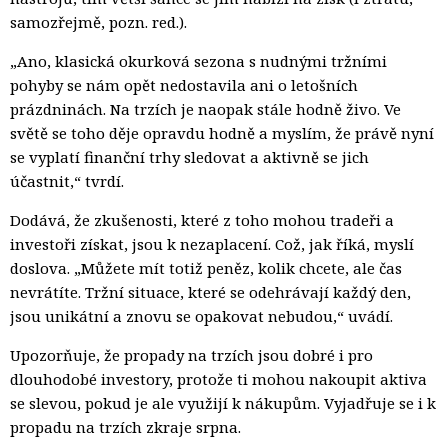
samozřejmě, pozn. red.).
„Ano, klasická okurková sezona s nudnými tržními
pohyby se nám opět nedostavila ani o letošních
prázdninách. Na trzích je naopak stále hodně živo. Ve
světě se toho děje opravdu hodně a myslím, že právě nyní
se vyplatí finanční trhy sledovat a aktivně se jich
účastnit,“ tvrdí.
Dodává, že zkušenosti, které z toho mohou tradeři a
investoři získat, jsou k nezaplacení. Což, jak říká, myslí
doslova. „Můžete mít totiž peněz, kolik chcete, ale čas
nevrátíte. Tržní situace, které se odehrávají každý den,
jsou unikátní a znovu se opakovat nebudou,“ uvádí.
Upozorňuje, že propady na trzích jsou dobré i pro
dlouhodobé investory, protože ti mohou nakoupit aktiva
se slevou, pokud je ale využijí k nákupům. Vyjadřuje se i k
propadu na trzích zkraje srpna.