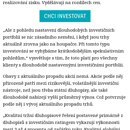
realizování zisku. Vydělávají na rozdílech cen.
CHCI INVESTOVAT
„Ale z pohledu nastavení dlouhodobých investičních
portfolií se nic zásadního nemění, i když jsou trhy
aktuálně zrovna jako na houpačce. Při tomto typu
investování se vyhýbáme krátkodobějším spekulativním
pohledům,“ vysvětluje s tím, že toto platí pro všechny
klienty s dlouhodobě nastavenými investičními portfolii.
Obavy z aktuálního propadu akcií nemá. Akcie podle něj
přirozeně patří mezi rizikovější, volatilnější investiční
nástroje, než jsou třeba státní dluhopisy, ale také
dlouhodobě nabízejí vyšší průměrný výnos. Což potvrzuje
podle něj i vývoj aktuálního propadu trhů.
„Kvalitní tržní dluhopisové řešení postavené primárně z
dluhopisů s investičním ratingem vykazují výkonnosti
mezi 3 až 4 procenta od začátku roku. Kvalitní globální