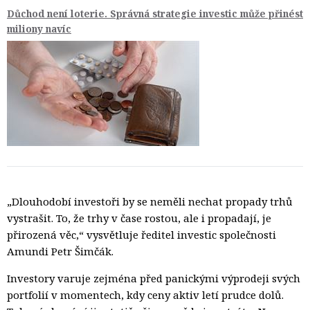
Důchod není loterie. Správná strategie investic může přinést
miliony navíc
„Dlouhodobí investoři by se neměli nechat propady trhů
vystrašit. To, že trhy v čase rostou, ale i propadají, je
přirozená věc,“ vysvětluje ředitel investic společnosti
Amundi Petr Šimčák.
Investory varuje zejména před panickými výprodeji svých
portfolií v momentech, kdy ceny aktiv letí prudce dolů.