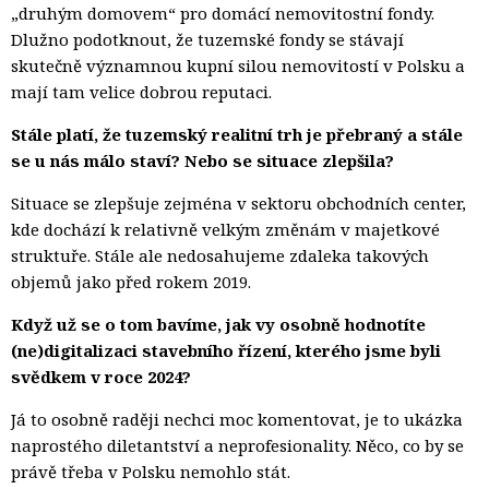
„druhým domovem“ pro domácí nemovitostní fondy.
Dlužno podotknout, že tuzemské fondy se stávají
skutečně významnou kupní silou nemovitostí v Polsku a
mají tam velice dobrou reputaci.
Stále platí, že tuzemský realitní trh je přebraný a stále
se u nás málo staví? Nebo se situace zlepšila?
Situace se zlepšuje zejména v sektoru obchodních center,
kde dochází k relativně velkým změnám v majetkové
struktuře. Stále ale nedosahujeme zdaleka takových
objemů jako před rokem 2019.
Když už se o tom bavíme, jak vy osobně hodnotíte
(ne)digitalizaci stavebního řízení, kterého jsme byli
svědkem v roce 2024?
Já to osobně raději nechci moc komentovat, je to ukázka
naprostého diletantství a neprofesionality. Něco, co by se
právě třeba v Polsku nemohlo stát.