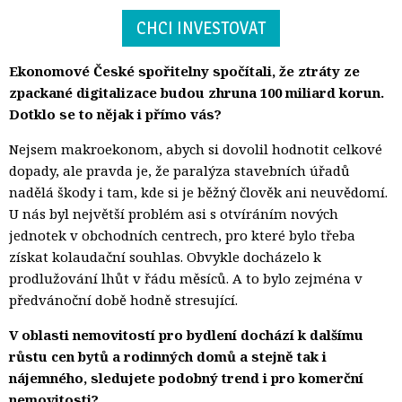
CHCI INVESTOVAT
Ekonomové České spořitelny spočítali, že ztráty ze
zpackané digitalizace budou zhruna 100 miliard korun.
Dotklo se to nějak i přímo vás?
Nejsem makroekonom, abych si dovolil hodnotit celkové
dopady, ale pravda je, že paralýza stavebních úřadů
nadělá škody i tam, kde si je běžný člověk ani neuvědomí.
U nás byl největší problém asi s otvíráním nových
jednotek v obchodních centrech, pro které bylo třeba
získat kolaudační souhlas. Obvykle docházelo k
prodlužování lhůt v řádu měsíců. A to bylo zejména v
předvánoční době hodně stresující.
V oblasti nemovitostí pro bydlení dochází k dalšímu
růstu cen bytů a rodinných domů a stejně tak i
nájemného, sledujete podobný trend i pro komerční
nemovitosti?