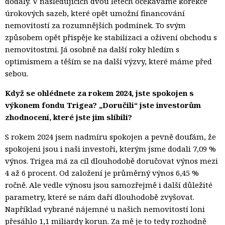
dodaly. V následujících dvou letech očekáváme korekce
úrokových sazeb, které opět umožní financování
nemovitostí za rozumnějších podmínek. To svým
způsobem opět přispěje ke stabilizaci a oživení obchodu s
nemovitostmi. Já osobně na další roky hledím s
optimismem a těším se na další výzvy, které máme před
sebou.
Když se ohlédnete za rokem 2024, jste spokojen s
výkonem fondu Trigea? „Doručili“ jste investorům
zhodnocení, které jste jim slíbili?
S rokem 2024 jsem nadmíru spokojen a pevně doufám, že
spokojeni jsou i naši investoři, kterým jsme dodali 7,09 %
výnos. Trigea má za cíl dlouhodobě doručovat výnos mezi
4 až 6 procent. Od založení je průměrný výnos 6,45 %
ročně. Ale vedle výnosu jsou samozřejmě i další důležité
parametry, které se nám daří dlouhodobě zvyšovat.
Například vybrané nájemné u našich nemovitostí loni
přesáhlo 1,1 miliardy korun. Za mě je to tedy rozhodně